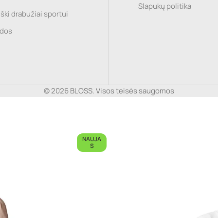
Slapukų politika
ški drabužiai sportui
idos
© 2026 BLOSS. Visos teisės saugomos
NAUJA
S