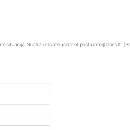
e situaciją. Nuotraukas atsiųskite el. paštu
info@bloss.lt (
Pr