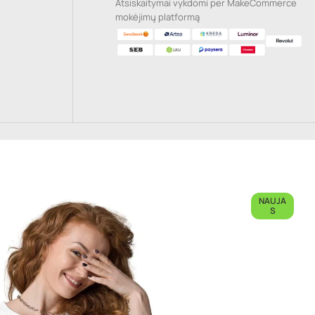
Atsiskaitymai vykdomi per MakeCommerce
mokėjimų platformą
NAUJA
S