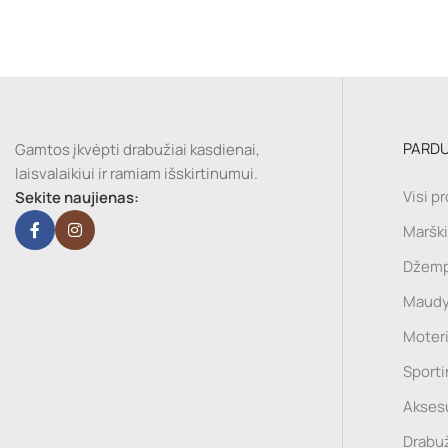
PARD
Gamtos įkvėpti drabužiai kasdienai,
laisvalaikiui ir ramiam išskirtinumui.
Visi p
Sekite naujienas:
Marški
Džemp
Maudy
Moter
Sport
Akses
Drabuž