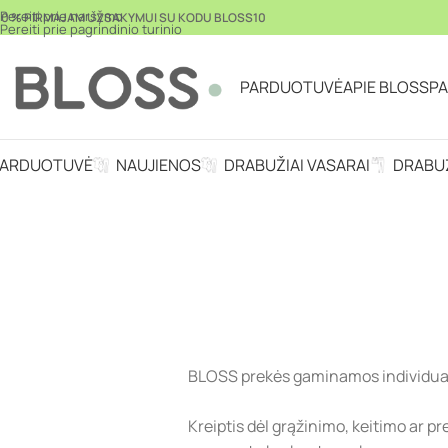
Pereiti prie naršymo
10 % PIRMAJAM UŽSAKYMUI SU KODU BLOSS10
Pereiti prie pagrindinio turinio
PARDUOTUVĖ
APIE BLOSS
P
PARDUOTUVĖ
NAUJIENOS
DRABUŽIAI VASARAI
DRABUŽ
BLOSS prekės gaminamos individuali
Kreiptis dėl grąžinimo, keitimo ar pre