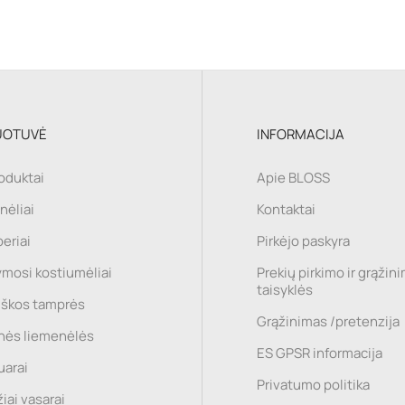
UOTUVĖ
INFORMACIJA
roduktai
Apie BLOSS
nėliai
Kontaktai
eriai
Pirkėjo paskyra
mosi kostiumėliai
Prekių pirkimo ir grąžin
taisyklės
iškos tamprės
Grąžinimas /pretenzija
inės liemenėlės
ES GPSR informacija
uarai
Privatumo politika
iai vasarai