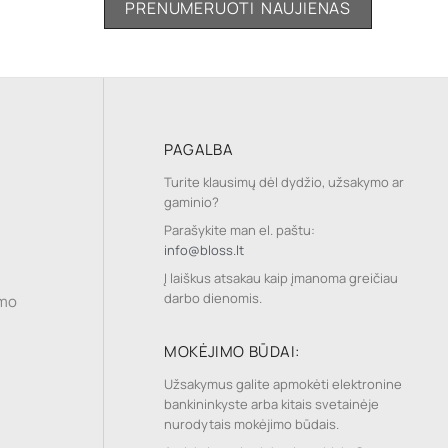
PAGALBA
Turite klausimų dėl dydžio, užsakymo ar
gaminio?
Parašykite man el. paštu:
info@bloss.lt
Į laiškus atsakau kaip įmanoma greičiau
darbo dienomis.
imo
MOKĖJIMO BŪDAI:
Užsakymus galite apmokėti elektronine
bankininkyste arba kitais svetainėje
nurodytais mokėjimo būdais.