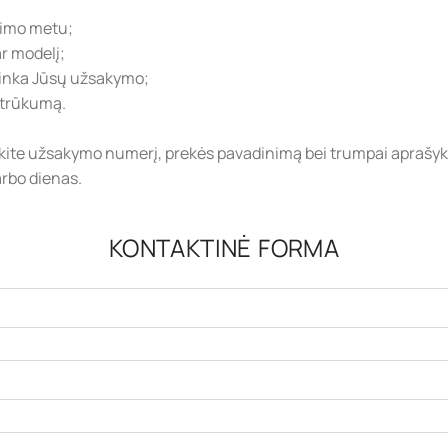
vimo metu;
r modelį;
tinka Jūsų užsakymo;
 trūkumą.
ykite užsakymo numerį, prekės pavadinimą bei trumpai aprašykit
arbo dienas.
KONTAKTINĖ FORMA