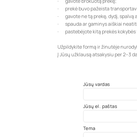
· gavote brokuotą prekę;
· prekė buvo pažeista transporta
· gavote ne tą prekę, dydį, spalvą a
· spauda ar gaminys aiškiai neati
· pastebėjote kitą prekės kokybės
Užpildykite formą ir žinutėje nurod
Į Jūsų užklausą atsakysiu per 2–3 d
Jūsų vardas
Jūsų el. paštas
Tema