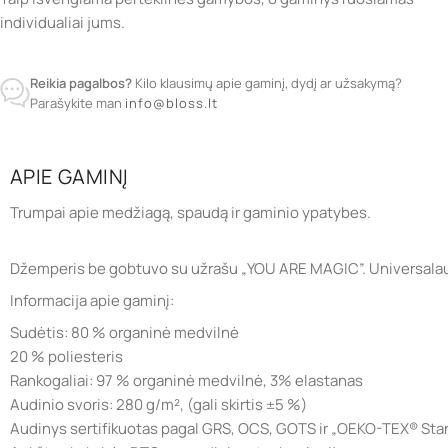
individualiai jums.
Reikia pagalbos?
Kilo klausimų apie gaminį, dydį ar užsakymą?
Parašykite man
info@bloss.lt
APIE GAMINĮ
Trumpai apie medžiagą, spaudą ir gaminio ypatybes.
Džemperis be gobtuvo su užrašu „YOU ARE MAGIC”. Universalaus 
Informacija apie gaminį:
Sudėtis: 80 % organinė medvilnė
20 % poliesteris
Rankogaliai: 97 % organinė medvilnė, 3% elastanas
Audinio svoris: 280 g/m², (gali skirtis ±5 %)
Audinys sertifikuotas pagal GRS, OCS, GOTS ir „OEKO-TEX® St