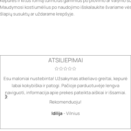
Kepures ir kitus formą turinčius gaminius po plovimo ar valymo sufo
Maudymosi kostiumėlius po naudojimo išskalaukite švariame vėsi
šlapių susuktų ar uždarame krepšyje.
ATSILIEPIMAI
Esu maloniai nustebinta! Užsakymas atkeliavo greitai, kepurė
labai kokybiška ir patogi. Pačioje parduotuvėje lengva
naviguoti, informacija apie prekes pateikta aiškiai ir išsamiai.
Rekomenduoju!
Idilija
Vilnius