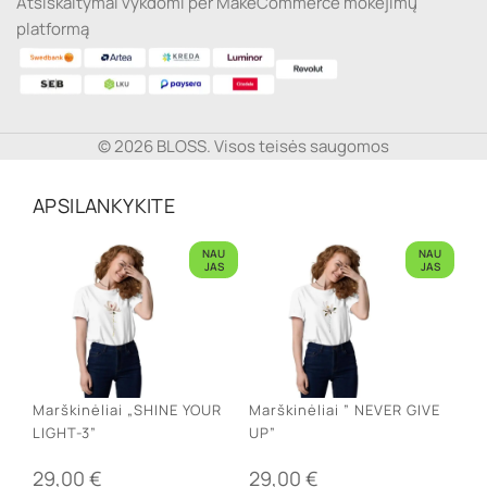
Atsiskaitymai vykdomi per MakeCommerce mokėjimų
platformą
© 2026 BLOSS. Visos teisės saugomos
APSILANKYKITE
NAU
NAU
JAS
JAS
Marškinėliai „SHINE YOUR
Marškinėliai ” NEVER GIVE
LIGHT-3”
UP”
29,00
€
29,00
€