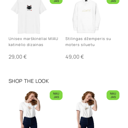
JAS
JAS
Unisex marškinėliai MIAU
Stilingas džemperis su
katinėlio dizainas
moters siluetu
29,00
€
49,00
€
SHOP THE LOOK
NAU
NAU
JAS
JAS