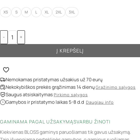
XS
S
M
L
XL
2XL
3XL
-
+
Į KREPŠELĮ
Nemokamas pristatymas užsakius už 70 eurų
Nekokybiškos prekės grąžinimas 14 dienų
Grąžinimo sąlygos
Saugus atsiskaitymas
Pirkimo sąlygos
Gamybos ir pristatymo laikas 5-8 d.d
Daugiau info
GAMINAMA PAGAL UŽSAKYMĄ
SVARBU ŽINOTI
Kiekvienas BLOSS gaminys paruošiamas tik gavus užsakymą.
Taip išvengiama perteklinės gamybos, o gaminys ruošiamas