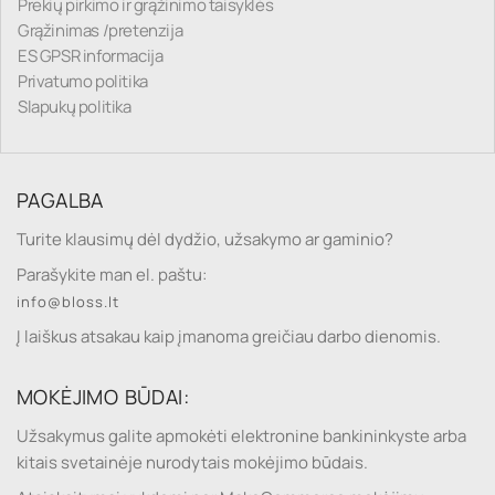
Prekių pirkimo ir grąžinimo taisyklės
Grąžinimas /pretenzija
ES GPSR informacija
Privatumo politika
Slapukų politika
PAGALBA
Turite klausimų dėl dydžio, užsakymo ar gaminio?
Parašykite man el. paštu:
info@bloss.lt
Į laiškus atsakau kaip įmanoma greičiau darbo dienomis.
MOKĖJIMO BŪDAI:
Užsakymus galite apmokėti elektronine bankininkyste arba
kitais svetainėje nurodytais mokėjimo būdais.