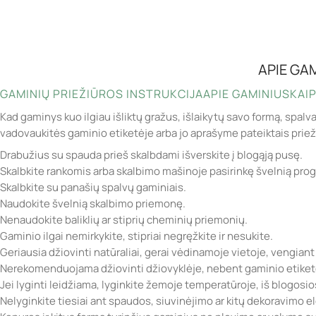
APIE GA
GAMINIŲ PRIEŽIŪROS INSTRUKCIJA
APIE GAMINIUS
KAIP
Kad gaminys kuo ilgiau išliktų gražus, išlaikytų savo formą, spalv
vadovaukitės gaminio etiketėje arba jo aprašyme pateiktais prie
Drabužius su spauda prieš skalbdami išverskite į blogąją pusę.
Skalbkite rankomis arba skalbimo mašinoje pasirinkę švelnią pro
Skalbkite su panašių spalvų gaminiais.
Naudokite švelnią skalbimo priemonę.
Nenaudokite baliklių ar stiprių cheminių priemonių.
Gaminio ilgai nemirkykite, stipriai negręžkite ir nesukite.
Geriausia džiovinti natūraliai, gerai vėdinamoje vietoje, vengiant
Nerekomenduojama džiovinti džiovyklėje, nebent gaminio etiketė
Jei lyginti leidžiama, lyginkite žemoje temperatūroje, iš blogosi
Nelyginkite tiesiai ant spaudos, siuvinėjimo ar kitų dekoravimo 