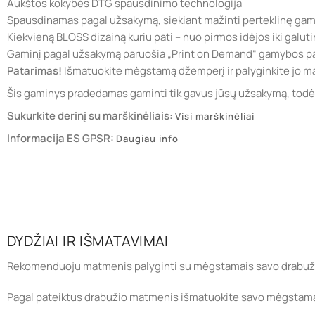
Aukštos kokybės DTG spausdinimo technologija
Spausdinamas pagal užsakymą, siekiant mažinti perteklinę ga
Kiekvieną BLOSS dizainą kuriu pati – nuo pirmos idėjos iki galuti
Gaminį pagal užsakymą paruošia „Print on Demand“ gamybos pa
Patarimas!
Išmatuokite mėgstamą džemperį ir palyginkite jo ma
Šis gaminys pradedamas gaminti tik gavus jūsų užsakymą, todėl j
Sukurkite derinį su marškinėliais:
Visi marškinėliai
Informacija ES GPSR:
Daugiau info
DYDŽIAI IR IŠMATAVIMAI
Rekomenduoju matmenis palyginti su mėgstamais savo drabuži
Pagal pateiktus drabužio matmenis išmatuokite savo mėgstamą rūb