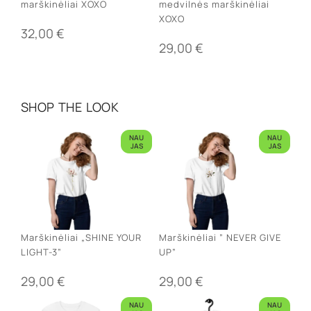
marškinėliai XOXO
medvilnės marškinėliai
XOXO
32,00
€
29,00
€
SHOP THE LOOK
NAU
NAU
JAS
JAS
Marškinėliai „SHINE YOUR
Marškinėliai ” NEVER GIVE
LIGHT-3”
UP”
29,00
€
29,00
€
NAU
NAU