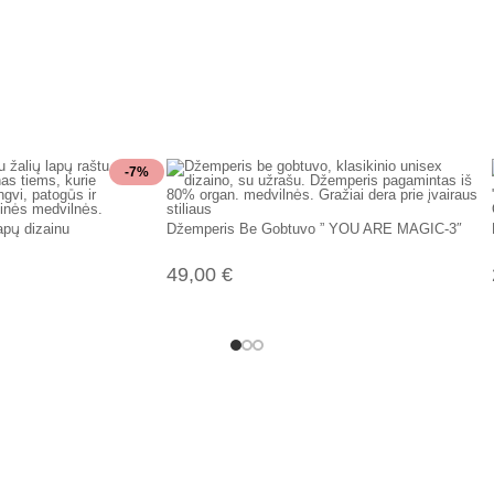
-7%
apų dizainu
Džemperis Be Gobtuvo ” YOU ARE MAGIC-3″
49,00
€