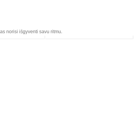
MOTERIŠKOS
TAMPRĖS
s norisi išgyventi savu ritmu.