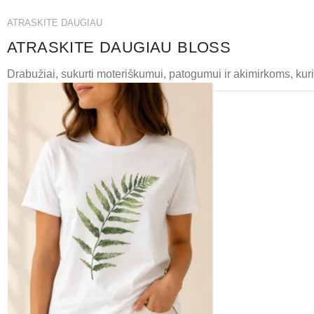
ATRASKITE DAUGIAU
ATRASKITE DAUGIAU BLOSS
MAUDYMOSI
KOSTIUMĖLIAI
Drabužiai, sukurti moteriškumui, patogumui ir akimirkoms, kuria