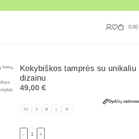
0,0
Kokybiškos tamprės su unikaliu
dizainu
49,00
€
Dydžių vadovas
XS
S
M
L
XL
-
+