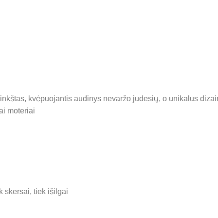
. Minkštas, kvėpuojantis audinys nevaržo judesių, o unikalus diz
ai moteriai
skersai, tiek išilgai