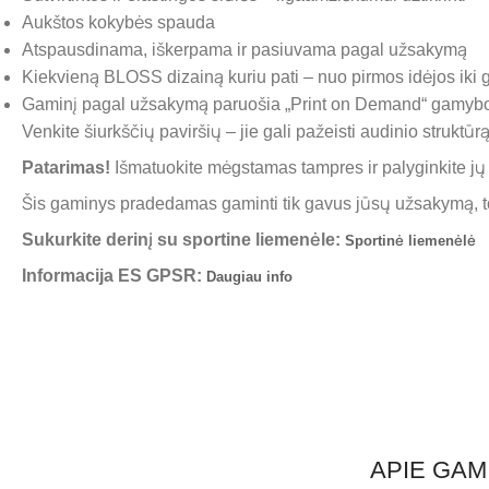
Aukštos kokybės spauda
Atspausdinama, iškerpama ir pasiuvama pagal užsakymą
Kiekvieną BLOSS dizainą kuriu pati – nuo pirmos idėjos iki g
Gaminį pagal užsakymą paruošia „Print on Demand“ gamybos
Venkite šiurkščių paviršių – jie gali pažeisti audinio struktūrą 
Patarimas!
Išmatuokite mėgstamas tampres ir palyginkite jų
Šis gaminys pradedamas gaminti tik gavus jūsų užsakymą, todė
Sukurkite derinį su
sportine liemenėle:
Sportinė liemenėlė
Informacija ES GPSR:
Daugiau info
APIE GAM