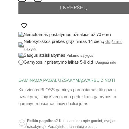
Į KREPŠELĮ
Nemokamas pristatymas užsakius už 70 eurų
Nekokybiškos prekės grąžinimas 14 dienų
Grąžinimo
sąlygos
Saugus atsiskaitymas
Pirkimo sąlygos
Gamybos ir pristatymo laikas 5-8 d.d
Daugiau info
GAMINAMA PAGAL UŽSAKYMĄ
SVARBU ŽINOTI
Kiekvienas BLOSS gaminys paruošiamas tik gavus
užsakymą. Taip išvengiama perteklinės gamybos, o
gaminys ruošiamas individualiai jums.
Reikia pagalbos?
Kilo klausimų apie gaminį, dydį ar
užsakymą? Parašykite man
info@bloss.lt