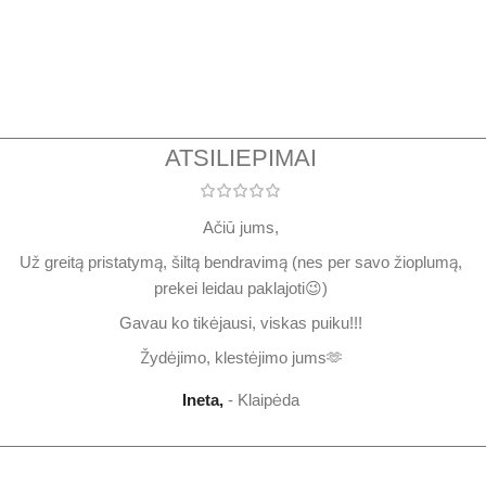
ATSILIEPIMAI
Ačiū jums,
Už greitą pristatymą, šiltą bendravimą (nes per savo žioplumą,
prekei leidau paklajoti😉)
Gavau ko tikėjausi, viskas puiku!!!
Žydėjimo, klestėjimo jums🫶
Ineta,
Klaipėda