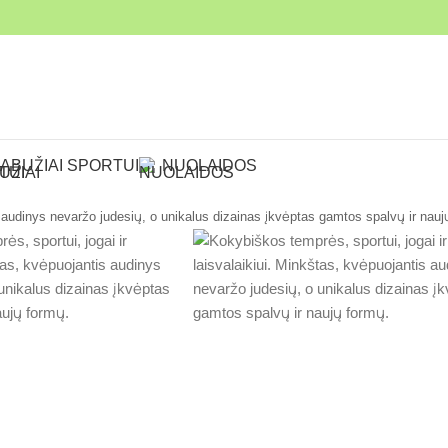
ABUŽIAI SPORTUI
NUOLAIDOS
 tamprės su unikaliu dizainu