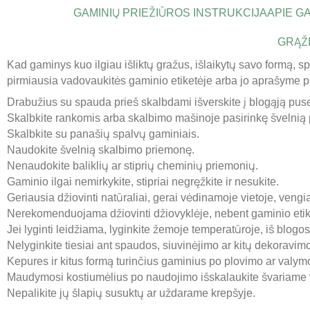
GAMINIŲ PRIEŽIŪROS INSTRUKCIJA
APIE G
GRĄŽI
Kad gaminys kuo ilgiau išliktų gražus, išlaikytų savo formą, s
pirmiausia vadovaukitės gaminio etiketėje arba jo aprašyme p
Drabužius su spauda prieš skalbdami išverskite į blogąją pus
Skalbkite rankomis arba skalbimo mašinoje pasirinkę švelnią
Skalbkite su panašių spalvų gaminiais.
Naudokite švelnią skalbimo priemonę.
Nenaudokite baliklių ar stiprių cheminių priemonių.
Gaminio ilgai nemirkykite, stipriai negręžkite ir nesukite.
Geriausia džiovinti natūraliai, gerai vėdinamoje vietoje, vengia
Nerekomenduojama džiovinti džiovyklėje, nebent gaminio etike
Jei lyginti leidžiama, lyginkite žemoje temperatūroje, iš blogo
Nelyginkite tiesiai ant spaudos, siuvinėjimo ar kitų dekoravi
Kepures ir kitus formą turinčius gaminius po plovimo ar valymo s
Maudymosi kostiumėlius po naudojimo išskalaukite švariame v
Nepalikite jų šlapių susuktų ar uždarame krepšyje.