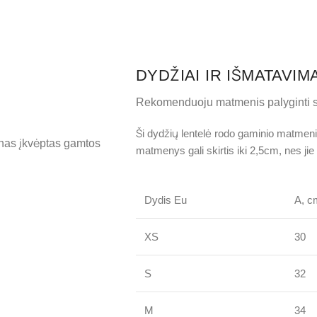
DYDŽIAI IR IŠMATAVIMA
Rekomenduoju matmenis palyginti s
Ši dydžių lentelė rodo gaminio matmenis
ainas įkvėptas gamtos
matmenys gali skirtis iki 2,5cm, nes jie y
Dydis Eu
A, c
XS
30
S
32
M
34