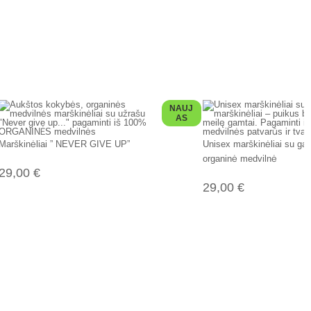
NAUJ
AS
Marškinėliai ” NEVER GIVE UP”
Unisex marškinėliai su ga
organinė medvilnė
29,00
€
29,00
€