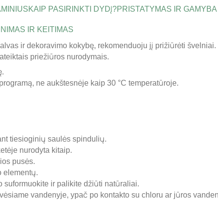
AMINIUS
KAIP PASIRINKTI DYDĮ?
PRISTATYMAS IR GAMYBA
NIMAS IR KEITIMAS
palvas ir dekoravimo kokybę, rekomenduoju jį prižiūrėti švelniai
ateiktais priežiūros nurodymais.
ę.
 programą, ne aukštesnėje kaip 30 °C temperatūroje.
nt tiesioginių saulės spindulių.
tėje nurodyta kitaip.
sios pusės.
mo elementų.
uformuokite ir palikite džiūti natūraliai.
ėsiame vandenyje, ypač po kontakto su chloru ar jūros vanden