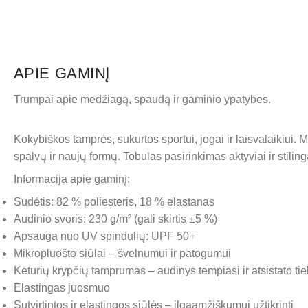
APIE GAMINĮ
Trumpai apie medžiagą, spaudą ir gaminio ypatybes.
Kokybiškos tamprės, sukurtos sportui, jogai ir laisvalaikiui
spalvų ir naujų formų. Tobulas pasirinkimas aktyviai ir stiling
Informacija apie gaminį:
Sudėtis: 82 % poliesteris, 18 % elastanas
Audinio svoris: 230 g/m² (gali skirtis ±5 %)
Apsauga nuo UV spindulių: UPF 50+
Mikropluošto siūlai – švelnumui ir patogumui
Keturių krypčių tamprumas – audinys tempiasi ir atsistato tiek 
Elastingas juosmuo
Sutvirtintos ir elastingos siūlės – ilgaamžiškumui užtikrinti