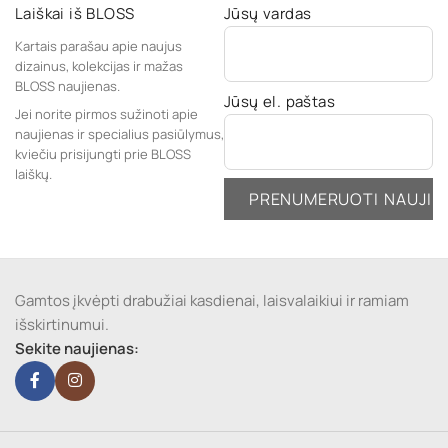
Laiškai iš BLOSS
Jūsų vardas
Kartais parašau apie naujus
dizainus, kolekcijas ir mažas
BLOSS naujienas.
Jūsų el. paštas
Jei norite pirmos sužinoti apie
naujienas ir specialius pasiūlymus,
kviečiu prisijungti prie BLOSS
laiškų.
Gamtos įkvėpti drabužiai kasdienai, laisvalaikiui ir ramiam
išskirtinumui.
Sekite naujienas: