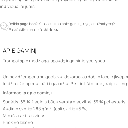
individualiai jums.
Reikia pagalbos?
Kilo klausimų apie gaminį, dydį ar užsakymą?
Parašykite man
info@bloss.lt
APIE GAMINĮ
Trumpai apie medžiagą, spaudą ir gaminio ypatybes.
Unisex džemperis su gobtuvu, dekoruotas dobilo lapų ir įkvėpimo 
leidžia džemperiui būti ilgaamžiu. Pasirink šį modelį kaip stil
Informacija apie gaminį:
Sudėtis: 65 % žiediniu būdu verpta medvilnė, 35 % poliesteris
Audinio svoris: 288 g/m², (gali skirtis ±5 %)
Minkštas, šiltas vidus
Priekinė kišenė