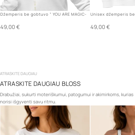
Džemperis be gobtuvo ” YOU ARE MAGIC-
Unisex džemperis be
5”
simbolis”
49,00
€
49,00
€
ATRASKITE DAUGIAU
ATRASKITE DAUGIAU BLOSS
Drabužiai, sukurti moteriškumui, patogumui ir akimirkoms, kurias
norisi išgyventi savu ritmu.