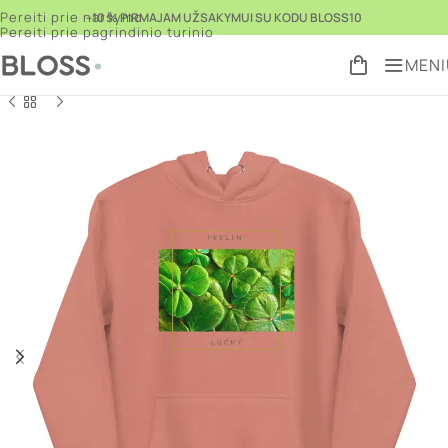
Pereiti prie naršymo
–10 % PIRMAJAM UŽSAKYMUI SU KODU BLOSS10
Pereiti prie pagrindinio turinio
MENI
Pradžia
Parduotuvė
Džemperiai
Džemperiai su gobtuvu
/
/
/
Grįžti prie
produktų