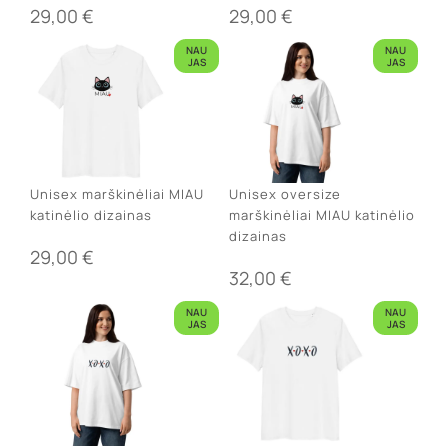
29,00
€
29,00
€
NAU
NAU
JAS
JAS
Unisex marškinėliai MIAU
Unisex oversize
katinėlio dizainas
marškinėliai MIAU katinėlio
dizainas
29,00
€
32,00
€
NAU
NAU
JAS
JAS