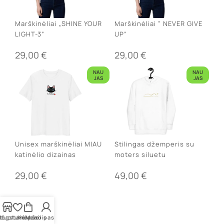
Marškinėliai „SHINE YOUR
Marškinėliai ” NEVER GIVE
LIGHT-3”
UP”
29,00
€
29,00
€
NAU
NAU
JAS
JAS
Unisex marškinėliai MIAU
Stilingas džemperis su
katinėlio dizainas
moters siluetu
29,00
€
49,00
€
rduotuvė
ėgstamiausi
Krepšelis
Mano paskyra