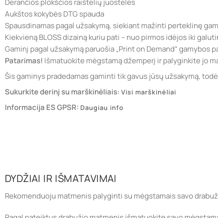
Derančios plokščios raištelių juostelės
Aukštos kokybės DTG spauda
Spausdinamas pagal užsakymą, siekiant mažinti perteklinę ga
Kiekvieną BLOSS dizainą kuriu pati – nuo pirmos idėjos iki galuti
Gaminį pagal užsakymą paruošia „Print on Demand“ gamybos pa
Patarimas!
Išmatuokite mėgstamą džemperį ir palyginkite jo ma
Šis gaminys pradedamas gaminti tik gavus jūsų užsakymą, todėl j
Sukurkite derinį su marškinėliais:
Visi marškinėliai
Informacija ES GPSR:
Daugiau info
DYDŽIAI IR IŠMATAVIMAI
Rekomenduoju matmenis palyginti su mėgstamais savo drabuži
Pagal pateiktus drabužio matmenis išmatuokite savo mėgstamą rūb