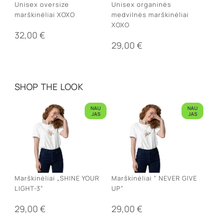
Unisex oversize
Unisex organinės
marškinėliai XOXO
medvilnės marškinėliai
XOXO
32,00
€
29,00
€
SHOP THE LOOK
NAU
NAU
JAS
JAS
Marškinėliai „SHINE YOUR
Marškinėliai ” NEVER GIVE
LIGHT-3”
UP”
29,00
€
29,00
€