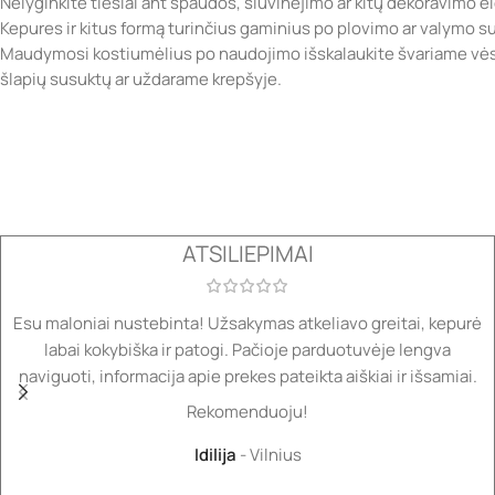
Nelyginkite tiesiai ant spaudos, siuvinėjimo ar kitų dekoravimo 
Kepures ir kitus formą turinčius gaminius po plovimo ar valymo sufo
Maudymosi kostiumėlius po naudojimo išskalaukite švariame vėsi
šlapių susuktų ar uždarame krepšyje.
ATSILIEPIMAI
Esu maloniai nustebinta! Užsakymas atkeliavo greitai, kepurė
labai kokybiška ir patogi. Pačioje parduotuvėje lengva
naviguoti, informacija apie prekes pateikta aiškiai ir išsamiai.
Rekomenduoju!
Idilija
Vilnius