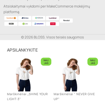
Atsiskaitymai vykdomi per MakeCommerce mokėjimų
platformą
© 2026 BLOSS. Visos teisės saugomos
APSILANKYKITE
NAU
NAU
JAS
JAS
Marškinėliai „SHINE YOUR
Marškinėliai ” NEVER GIVE
LIGHT-3”
UP”