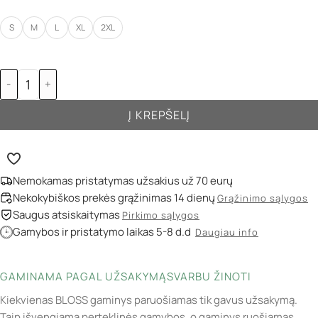
S
M
L
XL
2XL
-
+
Į KREPŠELĮ
Nemokamas pristatymas užsakius už 70 eurų
Nekokybiškos prekės grąžinimas 14 dienų
Grąžinimo sąlygos
Saugus atsiskaitymas
Pirkimo sąlygos
Gamybos ir pristatymo laikas 5-8 d.d
Daugiau info
GAMINAMA PAGAL UŽSAKYMĄ
SVARBU ŽINOTI
Kiekvienas BLOSS gaminys paruošiamas tik gavus užsakymą.
Taip išvengiama perteklinės gamybos, o gaminys ruošiamas