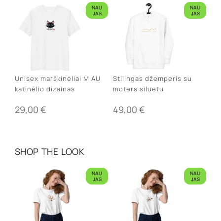
NAU
NAU
JAS
JAS
Unisex marškinėliai MIAU
Stilingas džemperis su
katinėlio dizainas
moters siluetu
29,00
€
49,00
€
SHOP THE LOOK
NAU
NAU
JAS
JAS