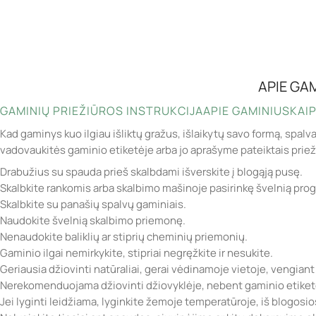
APIE GA
GAMINIŲ PRIEŽIŪROS INSTRUKCIJA
APIE GAMINIUS
KAIP
Kad gaminys kuo ilgiau išliktų gražus, išlaikytų savo formą, spalv
vadovaukitės gaminio etiketėje arba jo aprašyme pateiktais prie
Drabužius su spauda prieš skalbdami išverskite į blogąją pusę.
Skalbkite rankomis arba skalbimo mašinoje pasirinkę švelnią pro
Skalbkite su panašių spalvų gaminiais.
Naudokite švelnią skalbimo priemonę.
Nenaudokite baliklių ar stiprių cheminių priemonių.
Gaminio ilgai nemirkykite, stipriai negręžkite ir nesukite.
Geriausia džiovinti natūraliai, gerai vėdinamoje vietoje, vengiant
Nerekomenduojama džiovinti džiovyklėje, nebent gaminio etiketė
Jei lyginti leidžiama, lyginkite žemoje temperatūroje, iš blogosi