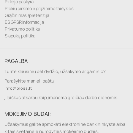
Pirkėjo paskyra
Prekių pirkimo ir grąžinimo taisyklės
Grąžinimas /pretenzija
ES GPSR informacija
Privatumo politika
Slapukų politika
PAGALBA
Turite klausimų dėl dydžio, užsakymo ar gaminio?
Parašykite man el. paštu:
info@bloss.lt
Į laiškus atsakau kaip įmanoma greičiau darbo dienomis.
MOKĖJIMO BŪDAI:
Užsakymus galite apmokėti elektronine bankininkyste arba
kitais svetainėje nurodytais mokėjimo būdais.