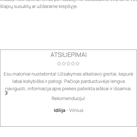
šlapių susuktų ar uždarame krepšyje.
ATSILIEPIMAI
Esu maloniai nustebinta! Užsakymas atkeliavo greitai, kepurė
labai kokybiška ir patogi. Pačioje parduotuvėje lengva
naviguoti, informacija apie prekes pateikta aiškiai ir išsamiai.
Rekomenduoju!
Idilija
Vilnius