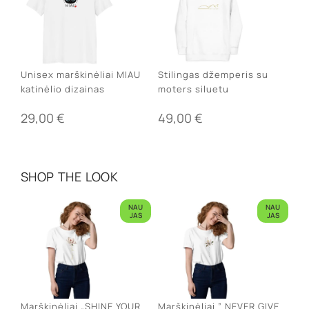
Unisex marškinėliai MIAU
Stilingas džemperis su
katinėlio dizainas
moters siluetu
29,00
€
49,00
€
SHOP THE LOOK
NAU
NAU
JAS
JAS
Marškinėliai „SHINE YOUR
Marškinėliai ” NEVER GIVE