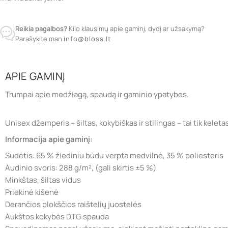
Reikia pagalbos?
Kilo klausimų apie gaminį, dydį ar užsakymą?
Parašykite man
info@bloss.lt
APIE GAMINĮ
Trumpai apie medžiagą, spaudą ir gaminio ypatybes.
Unisex džemperis – šiltas, kokybiškas ir stilingas – tai tik ke
Informacija apie gaminį:
Sudėtis: 65 % žiediniu būdu verpta medvilnė, 35 % poliesteris
Audinio svoris: 288 g/m², (gali skirtis ±5 %)
Minkštas, šiltas vidus
Priekinė kišenė
Derančios plokščios raištelių juostelės
Aukštos kokybės DTG spauda