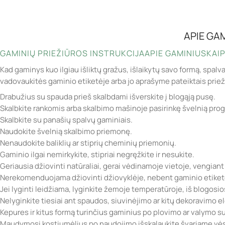
APIE GA
GAMINIŲ PRIEŽIŪROS INSTRUKCIJA
APIE GAMINIUS
KAIP
Kad gaminys kuo ilgiau išliktų gražus, išlaikytų savo formą, spalv
vadovaukitės gaminio etiketėje arba jo aprašyme pateiktais prie
Drabužius su spauda prieš skalbdami išverskite į blogąją pusę.
Skalbkite rankomis arba skalbimo mašinoje pasirinkę švelnią pro
Skalbkite su panašių spalvų gaminiais.
Naudokite švelnią skalbimo priemonę.
Nenaudokite baliklių ar stiprių cheminių priemonių.
Gaminio ilgai nemirkykite, stipriai negręžkite ir nesukite.
Geriausia džiovinti natūraliai, gerai vėdinamoje vietoje, vengiant
Nerekomenduojama džiovinti džiovyklėje, nebent gaminio etiketė
Jei lyginti leidžiama, lyginkite žemoje temperatūroje, iš blogosi
Nelyginkite tiesiai ant spaudos, siuvinėjimo ar kitų dekoravimo 
Kepures ir kitus formą turinčius gaminius po plovimo ar valymo sufo
Maudymosi kostiumėlius po naudojimo išskalaukite švariame vėsi