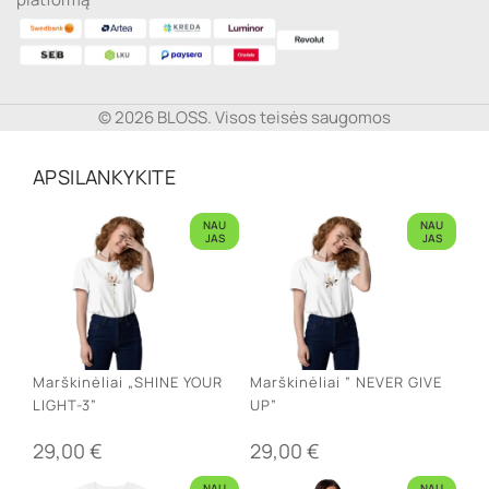
© 2026 BLOSS. Visos teisės saugomos
APSILANKYKITE
NAU
NAU
JAS
JAS
Marškinėliai „SHINE YOUR
Marškinėliai ” NEVER GIVE
LIGHT-3”
UP”
29,00
€
29,00
€
NAU
NAU