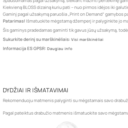
Spausdinamas pagal užsakymą, siekiant mažinti perteklinę ga
Kiekvieną BLOSS dizainą kuriu pati – nuo pirmos idėjos iki galuti
Gaminį pagal užsakymą paruošia „Print on Demand“ gamybos pa
Patarimas!
Išmatuokite mėgstamą džemperį ir palyginkite jo ma
Šis gaminys pradedamas gaminti tik gavus jūsų užsakymą, todėl j
Sukurkite derinį su marškinėliais:
Visi marškinėliai
Informacija ES GPSR:
Daugiau info
DYDŽIAI IR IŠMATAVIMAI
Rekomenduoju matmenis palyginti su mėgstamais savo drabuži
Pagal pateiktus drabužio matmenis išmatuokite savo mėgstamą rūb