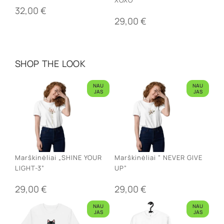
32,00
€
29,00
€
SHOP THE LOOK
NAU
NAU
JAS
JAS
Marškinėliai „SHINE YOUR
Marškinėliai ” NEVER GIVE
LIGHT-3”
UP”
29,00
€
29,00
€
NAU
NAU
JAS
JAS