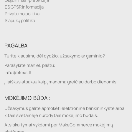
Grąžinimas /pretenzija
ES GPSR informacija
Privatumo politika
Slapukų politika
PAGALBA
Turite klausimų dėl dydžio, užsakymo ar gaminio?
Parašykite man el. paštu:
info@bloss.lt
Į laiškus atsakau kaip įmanoma greičiau darbo dienomis.
MOKĖJIMO BŪDAI:
Užsakymus galite apmokėti elektronine bankininkyste arba
kitais svetainėje nurodytais mokėjimo būdais.
Atsiskaitymai vykdomi per MakeCommerce mokėjimų
platformą