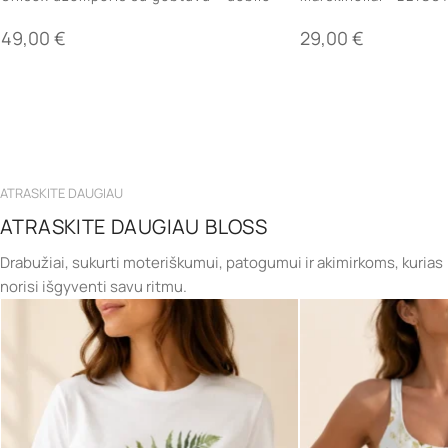
lapai ir įkvėpimas
49,00
€
29,00
€
ATRASKITE DAUGIAU
ATRASKITE DAUGIAU BLOSS
Drabužiai, sukurti moteriškumui, patogumui ir akimirkoms, kurias
norisi išgyventi savu ritmu.