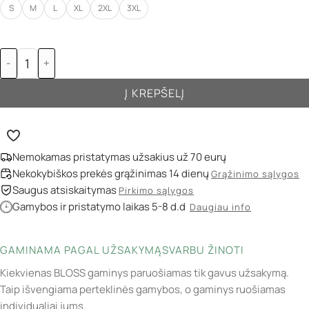
S
M
L
XL
2XL
3XL
-
+
Į KREPŠELĮ
Nemokamas pristatymas užsakius už 70 eurų
Nekokybiškos prekės grąžinimas 14 dienų
Grąžinimo sąlygos
Saugus atsiskaitymas
Pirkimo sąlygos
Gamybos ir pristatymo laikas 5-8 d.d
Daugiau info
GAMINAMA PAGAL UŽSAKYMĄ
SVARBU ŽINOTI
Kiekvienas BLOSS gaminys paruošiamas tik gavus užsakymą.
Taip išvengiama perteklinės gamybos, o gaminys ruošiamas
individualiai jums.