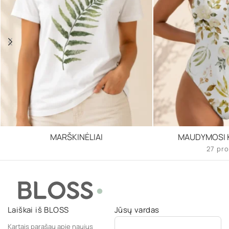
MARŠKINĖLIAI
MAUDYMOSI K
27 pro
Laiškai iš BLOSS
Jūsų vardas
Kartais parašau apie naujus