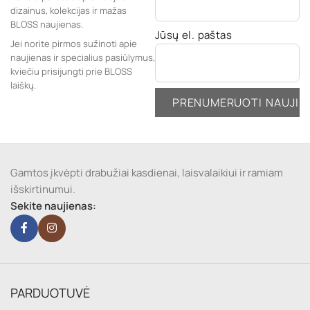
dizainus, kolekcijas ir mažas
BLOSS naujienas.
Jūsų el. paštas
Jei norite pirmos sužinoti apie
naujienas ir specialius pasiūlymus,
kviečiu prisijungti prie BLOSS
laiškų.
Gamtos įkvėpti drabužiai kasdienai, laisvalaikiui ir ramiam
išskirtinumui.
Sekite naujienas:
PARDUOTUVĖ