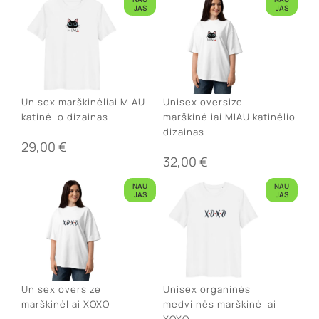
JAS
JAS
Unisex marškinėliai MIAU
Unisex oversize
katinėlio dizainas
marškinėliai MIAU katinėlio
dizainas
29,00
€
32,00
€
NAU
NAU
JAS
JAS
Unisex oversize
Unisex organinės
marškinėliai XOXO
medvilnės marškinėliai
XOXO