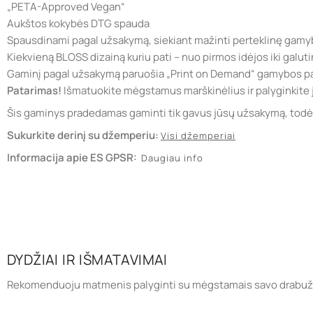
„PETA-Approved Vegan“
Aukštos kokybės DTG spauda
Spausdinami pagal užsakymą, siekiant mažinti perteklinę gamy
Kiekvieną BLOSS dizainą kuriu pati – nuo pirmos idėjos iki galuti
Gaminį pagal užsakymą paruošia „Print on Demand“ gamybos pa
Patarimas!
Išmatuokite mėgstamus marškinėlius ir palyginkite 
Šis gaminys pradedamas gaminti tik gavus jūsų užsakymą, todėl j
Sukurkite derinį su džemperiu:
Visi džemperiai
Informacija apie ES GPSR:
Daugiau info
DYDŽIAI IR IŠMATAVIMAI
Rekomenduoju matmenis palyginti su mėgstamais savo drabuži