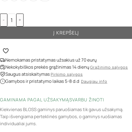
-
+
Į KREPŠELĮ
Nemokamas pristatymas užsakius už 70 eurų
Nekokybiškos prekės grąžinimas 14 dienų
Grąžinimo sąlygos
Saugus atsiskaitymas
Pirkimo sąlygos
Gamybos ir pristatymo laikas 5-8 d.d
Daugiau info
GAMINAMA PAGAL UŽSAKYMĄ
SVARBU ŽINOTI
Kiekvienas BLOSS gaminys paruošiamas tik gavus užsakymą.
Taip išvengiama perteklinės gamybos, o gaminys ruošiamas
individualiai jums.