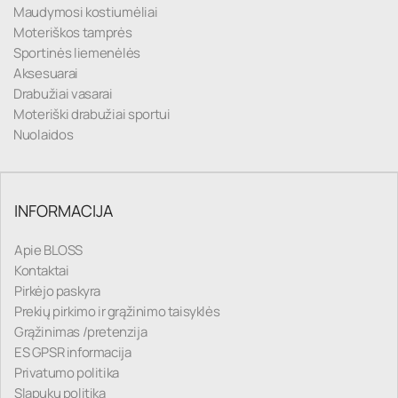
Maudymosi kostiumėliai
Moteriškos tamprės
Sportinės liemenėlės
Aksesuarai
Drabužiai vasarai
Moteriški drabužiai sportui
Nuolaidos
INFORMACIJA
Apie BLOSS
Kontaktai
Pirkėjo paskyra
Prekių pirkimo ir grąžinimo taisyklės
Grąžinimas /pretenzija
ES GPSR informacija
Privatumo politika
Slapukų politika