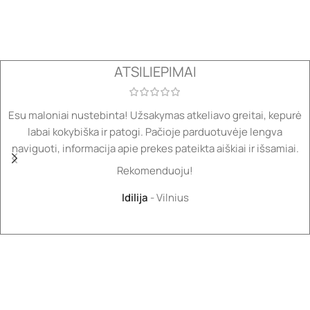
ATSILIEPIMAI
Esu maloniai nustebinta! Užsakymas atkeliavo greitai, kepurė
labai kokybiška ir patogi. Pačioje parduotuvėje lengva
naviguoti, informacija apie prekes pateikta aiškiai ir išsamiai.
Rekomenduoju!
Idilija
Vilnius