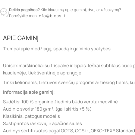
Reikia pagalbos?
Kilo klausimų apie gaminį, dydį ar užsakymą?
Parašykite man
info@bloss.lt
APIE GAMINĮ
Trumpai apie medžiagą, spaudą ir gaminio ypatybes.
Unisex marškinėliai su trispalve ir lapais. Ieškai subtilaus būdo
kasdienėje, tiek šventinėje aprangoje.
Tinka kelionėms, Lietuvos švenčių progoms ar tiesiog tiems, kuri
Informacija apie gaminį:
Sudėtis: 100 % organinė žiediniu būdu verpta medvilnė
Audinio svoris: 180 g/m², (gali skirtis ±5 %)
Klasikinis, patogus modelis
Sustiprintos rankovių ir apačios siūlės
Audinys sertifikuotas pagal GOTS, OCS ir „OEKO-TEX® Standard