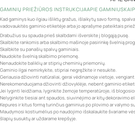
GAMINIŲ PRIEŽIŪROS INSTRUKCIJA
APIE GAMINIUS
KAIP
Kad gaminys kuo ilgiau išliktų gražus, išlaikytų savo formą, spalv
vadovaukitės gaminio etiketėje arba jo aprašyme pateiktais prie
Drabužius su spauda prieš skalbdami išverskite į blogąją pusę.
Skalbkite rankomis arba skalbimo mašinoje pasirinkę švelnią pro
Skalbkite su panašių spalvų gaminiais.
Naudokite švelnią skalbimo priemonę.
Nenaudokite baliklių ar stiprių cheminių priemonių.
Gaminio ilgai nemirkykite, stipriai negręžkite ir nesukite.
Geriausia džiovinti natūraliai, gerai vėdinamoje vietoje, vengiant
Nerekomenduojama džiovinti džiovyklėje, nebent gaminio etiketė
Jei lyginti leidžiama, lyginkite žemoje temperatūroje, iš blogosi
Nelyginkite tiesiai ant spaudos, siuvinėjimo ar kitų dekoravimo 
Kepures ir kitus formą turinčius gaminius po plovimo ar valymo sufo
Maudymosi kostiumėlius po naudojimo išskalaukite švariame vėsi
šlapių susuktų ar uždarame krepšyje.