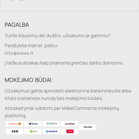
PAGALBA
Turite klausimų dėl dydžio, užsakymo ar gaminio?
Parašykite man el. paštu:
info@bloss.lt
Į laiškus atsakau kaip įmanoma greičiau darbo dienomis.
MOKĖJIMO BŪDAI:
Užsakymus galite apmokėti elektronine bankininkyste arba
kitais svetainėje nurodytais mokėjimo būdais.
Atsiskaitymai vykdomi per MakeCommerce mokėjimų
platformą