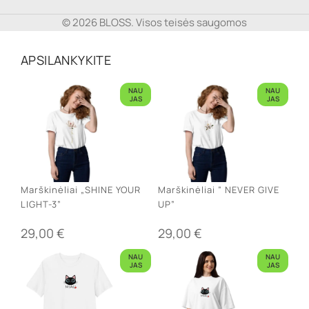
© 2026 BLOSS. Visos teisės saugomos
APSILANKYKITE
NAU
NAU
JAS
JAS
Marškinėliai „SHINE YOUR
Marškinėliai ” NEVER GIVE
LIGHT-3”
UP”
29,00
€
29,00
€
NAU
NAU
JAS
JAS