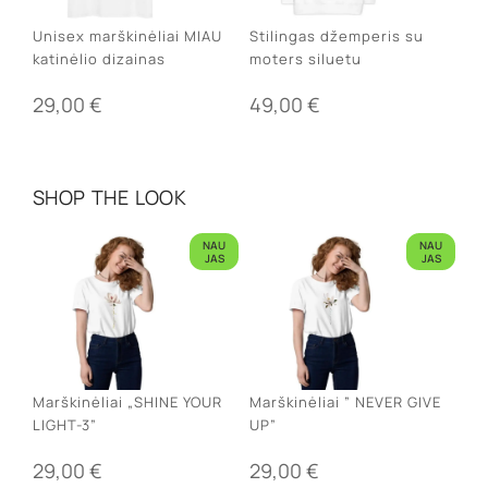
Unisex marškinėliai MIAU
Stilingas džemperis su
katinėlio dizainas
moters siluetu
29,00
€
49,00
€
SHOP THE LOOK
NAU
NAU
JAS
JAS
Marškinėliai „SHINE YOUR
Marškinėliai ” NEVER GIVE
LIGHT-3”
UP”
29,00
€
29,00
€