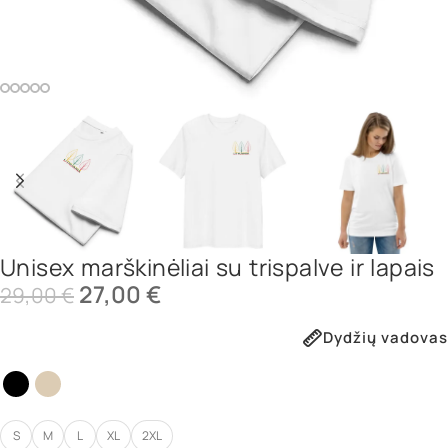
Unisex marškinėliai su trispalve ir lapais
27,00
€
29,00
€
Dydžių vadovas
S
M
L
XL
2XL