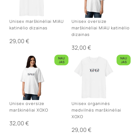
Unisex marškinėliai MIAU
Unisex oversize
katinėlio dizainas
marškinėliai MIAU katinėlio
dizainas
29,00
€
32,00
€
NAU
NAU
JAS
JAS
Unisex oversize
Unisex organinės
marškinėliai XOXO
medvilnės marškinėliai
XOXO
32,00
€
29,00
€