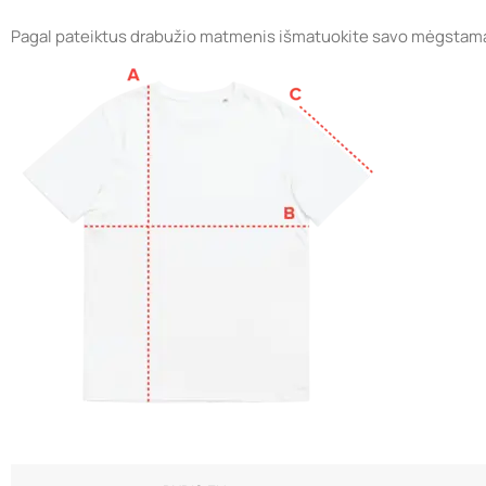
Pagal pateiktus drabužio matmenis išmatuokite savo mėgstamą rūb