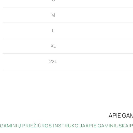
M
L
XL
2XL
APIE GA
GAMINIŲ PRIEŽIŪROS INSTRUKCIJA
APIE GAMINIUS
KAIP