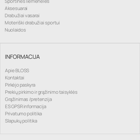
Sportinės liemenėlės
Aksesuarai
Drabužiai vasarai
Moteriški drabužiai sportui
Nuolaidos
INFORMACIJA
Apie BLOSS
Kontaktai
Pirkėjo paskyra
Prekių pirkimo ir grąžinimo taisyklės
Grąžinimas /pretenzija
ES GPSR informacija
Privatumo politika
Slapukų politika