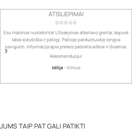
ATSILIEPIMAI
Esu maloniai nustebinta! Užsakymas atkeliavo greitai, kepurė
labai kokybiška ir patogi. Pačioje parduotuvėje lengva
naviguoti, informacija apie prekes pateikta aiškiai ir išsamiai.
Rekomenduoju!
Idilija
Vilnius
JUMS TAIP PAT GALI PATIKTI