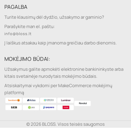
PAGALBA
Turite klausimų dėl dydžio, užsakymo ar gaminio?
Parašykite man el. paštu:
info@bloss.lt
Į laiškus atsakau kaip įmanoma greičiau darbo dienomis.
MOKĖJIMO BŪDAI:
Užsakymus galite apmokėti elektronine bankininkyste arba
kitais svetainėje nurodytais mokėjimo būdais.
Atsiskaitymai vykdomi per MakeCommerce mokėjimų
platformą
© 2026 BLOSS. Visos teisės saugomos