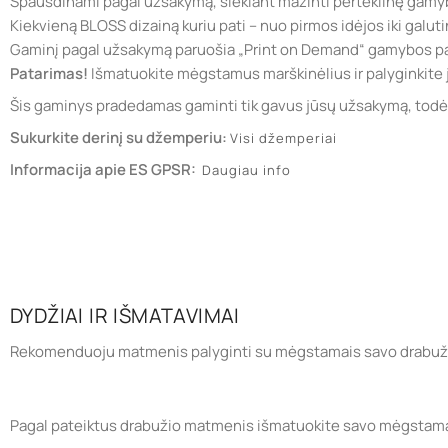
Spausdinami pagal užsakymą, siekiant mažinti perteklinę gamy
Kiekvieną BLOSS dizainą kuriu pati – nuo pirmos idėjos iki galuti
Gaminį pagal užsakymą paruošia „Print on Demand“ gamybos pa
Patarimas!
Išmatuokite mėgstamus marškinėlius ir palyginkite 
Šis gaminys pradedamas gaminti tik gavus jūsų užsakymą, todėl j
Sukurkite derinį su džemperiu:
Visi džemperiai
Informacija apie ES GPSR:
Daugiau info
DYDŽIAI IR IŠMATAVIMAI
Rekomenduoju matmenis palyginti su mėgstamais savo drabuži
Pagal pateiktus drabužio matmenis išmatuokite savo mėgstamą rūb