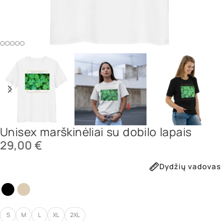
Unisex marškinėliai su dobilo lapais
29,00
€
Dydžių vadovas
S
M
L
XL
2XL