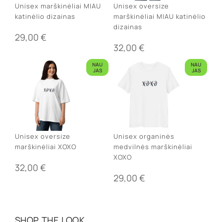
Unisex marškinėliai MIAU
Unisex oversize
katinėlio dizainas
marškinėliai MIAU katinėlio
dizainas
29,00
€
32,00
€
NAU
NAU
JAS
JAS
Unisex oversize
Unisex organinės
marškinėliai XOXO
medvilnės marškinėliai
XOXO
32,00
€
29,00
€
SHOP THE LOOK