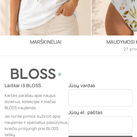
MARŠKINĖLIAI
MAUDYMOSI K
27 pro
Laiškai iš BLOSS
Jūsų vardas
Kartais parašau apie naujus
dizainus, kolekcijas ir mažas
BLOSS naujienas.
Jūsų el. paštas
Jei norite pirmos sužinoti apie
naujienas ir specialius pasiūlymus,
kviečiu prisijungti prie BLOSS
laiškų.