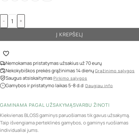
-
+
Į KREPŠELĮ
Nemokamas pristatymas užsakius už 70 eurų
Nekokybiškos prekės grąžinimas 14 dienų
Grąžinimo sąlygos
Saugus atsiskaitymas
Pirkimo sąlygos
Gamybos ir pristatymo laikas 5-8 d.d
Daugiau info
GAMINAMA PAGAL UŽSAKYMĄ
SVARBU ŽINOTI
Kiekvienas BLOSS gaminys paruošiamas tik gavus užsakymą.
Taip išvengiama perteklinės gamybos, o gaminys ruošiamas
individualiai jums.