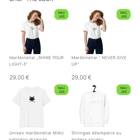
NAU
NAU
JAS
JAS
Marškinėliai „SHINE YOUR
Marškinėliai ” NEVER GIVE
LIGHT-3”
UP”
29,00
€
29,00
€
NAU
NAU
JAS
JAS
Unisex marškinėliai MIAU
Stilingas džemperis su
katinėlio dizainas
moters siluetu