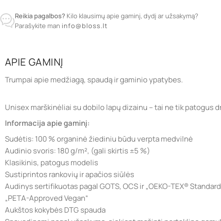
Reikia pagalbos?
Kilo klausimų apie gaminį, dydį ar užsakymą?
Parašykite man
info@bloss.lt
APIE GAMINĮ
Trumpai apie medžiagą, spaudą ir gaminio ypatybes.
Unisex marškinėliai su dobilo lapų dizainu – tai ne tik patogus drab
Informacija apie gaminį:
Sudėtis: 100 % organinė žiediniu būdu verpta medvilnė
Audinio svoris: 180 g/m², (gali skirtis ±5 %)
Klasikinis, patogus modelis
Sustiprintos rankovių ir apačios siūlės
Audinys sertifikuotas pagal GOTS, OCS ir „OEKO-TEX® Standard
„PETA-Approved Vegan“
Aukštos kokybės DTG spauda