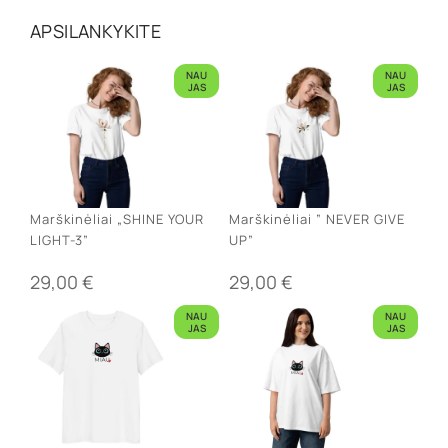
APSILANKYKITE
NAU
NAU
JAS
JAS
Marškinėliai „SHINE YOUR
Marškinėliai ” NEVER GIVE
LIGHT-3”
UP”
29,00
€
29,00
€
NAU
NAU
JAS
JAS