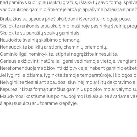
Kad gaminys kuo ilgiau išliktų gražus, išlaikytų savo formą, spalv
vadovaukitės gaminio etiketėje arba jo aprašyme pateiktais prie
Drabužius su spauda prieš skalbdami išverskite į blogąją pusę.
Skalbkite rankomis arba skalbimo mašinoje pasirinkę švelnią pro
Skalbkite su panašių spalvų gaminiais.
Naudokite švelnią skalbimo priemonę.
Nenaudokite baliklių ar stiprių cheminių priemonių.
Gaminio ilgai nemirkykite, stipriai negręžkite ir nesukite.
Geriausia džiovinti natūraliai, gerai vėdinamoje vietoje, vengiant
Nerekomenduojama džiovinti džiovyklėje, nebent gaminio etiketė
Jei lyginti leidžiama, lyginkite žemoje temperatūroje, iš blogosi
Nelyginkite tiesiai ant spaudos, siuvinėjimo ar kitų dekoravimo 
Kepures ir kitus formą turinčius gaminius po plovimo ar valymo sufo
Maudymosi kostiumėlius po naudojimo išskalaukite švariame vėsi
šlapių susuktų ar uždarame krepšyje.