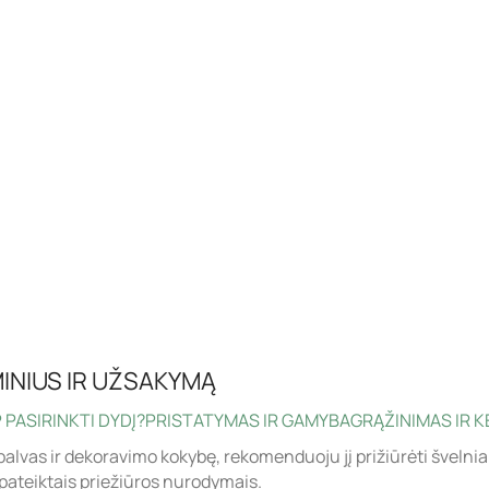
INIUS IR UŽSAKYMĄ
 PASIRINKTI DYDĮ?
PRISTATYMAS IR GAMYBA
GRĄŽINIMAS IR K
palvas ir dekoravimo kokybę, rekomenduoju jį prižiūrėti švelnia
pateiktais priežiūros nurodymais.