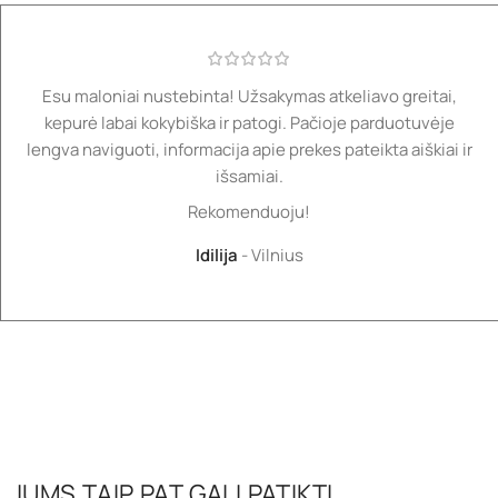
Esu maloniai nustebinta! Užsakymas atkeliavo greitai,
kepurė labai kokybiška ir patogi. Pačioje parduotuvėje
lengva naviguoti, informacija apie prekes pateikta aiškiai ir
išsamiai.
Rekomenduoju!
Idilija
Vilnius
JUMS TAIP PAT GALI PATIKTI