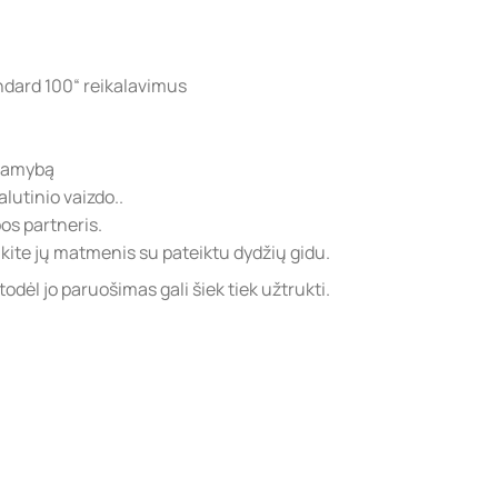
dard 100“ reikalavimus
 gamybą
lutinio vaizdo..
s partneris.
ite jų matmenis su pateiktu dydžių gidu.
ėl jo paruošimas gali šiek tiek užtrukti.