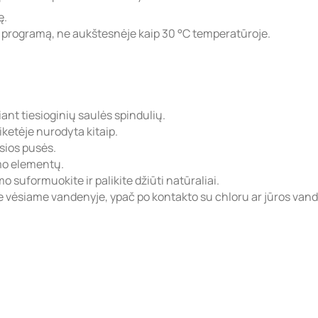
ę.
ą programą, ne aukštesnėje kaip 30 °C temperatūroje.
iant tiesioginių saulės spindulių.
ketėje nurodyta kitaip.
osios pusės.
imo elementų.
 suformuokite ir palikite džiūti natūraliai.
 vėsiame vandenyje, ypač po kontakto su chloru ar jūros vand