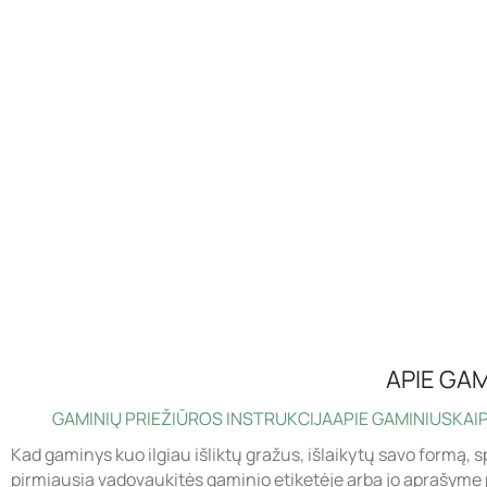
APIE GAM
GAMINIŲ PRIEŽIŪROS INSTRUKCIJA
APIE GAMINIUS
KAIP
Kad gaminys kuo ilgiau išliktų gražus, išlaikytų savo formą, s
pirmiausia vadovaukitės gaminio etiketėje arba jo aprašyme 