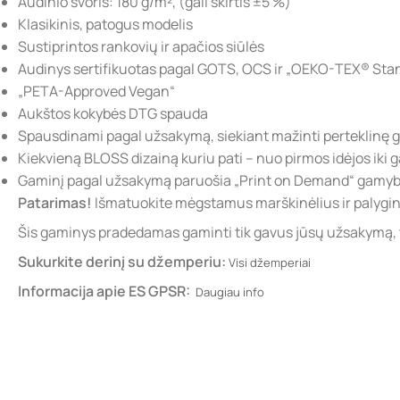
Audinio svoris: 180 g/m², (gali skirtis ±5 %)
Klasikinis, patogus modelis
Sustiprintos rankovių ir apačios siūlės
Audinys sertifikuotas pagal GOTS, OCS ir „OEKO-TEX® Stan
„PETA-Approved Vegan“
Aukštos kokybės DTG spauda
Spausdinami pagal užsakymą, siekiant mažinti perteklinę
Kiekvieną BLOSS dizainą kuriu pati – nuo pirmos idėjos iki ga
Gaminį pagal užsakymą paruošia „Print on Demand“ gamybo
Patarimas!
Išmatuokite mėgstamus marškinėlius ir palygink
Šis gaminys pradedamas gaminti tik gavus jūsų užsakymą, tod
Sukurkite derinį su džemperiu:
Visi džemperiai
Informacija apie ES GPSR:
Daugiau info