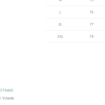
L
75
XL
77
2XL
79
EITIMAS
i. Visada