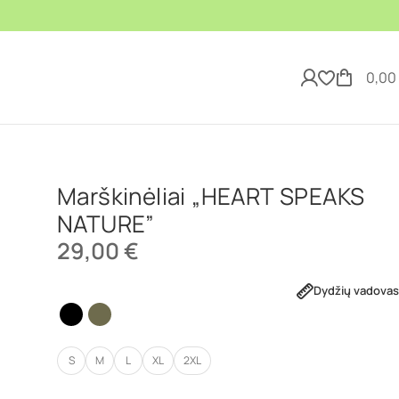
0,00
Marškinėliai „HEART SPEAKS
NATURE”
29,00
€
Dydžių vadovas
S
M
L
XL
2XL