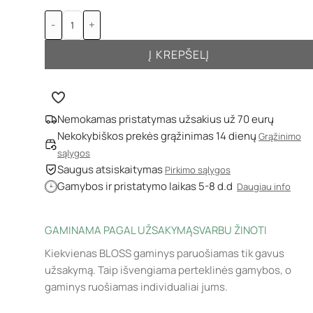
-
+
Į KREPŠELĮ
Nemokamas pristatymas užsakius už 70 eurų
Nekokybiškos prekės grąžinimas 14 dienų
Grąžinimo
sąlygos
Saugus atsiskaitymas
Pirkimo sąlygos
Gamybos ir pristatymo laikas 5-8 d.d
Daugiau info
GAMINAMA PAGAL UŽSAKYMĄ
SVARBU ŽINOTI
Kiekvienas BLOSS gaminys paruošiamas tik gavus
užsakymą. Taip išvengiama perteklinės gamybos, o
gaminys ruošiamas individualiai jums.