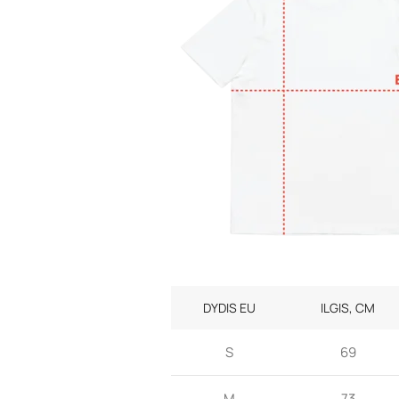
DYDIS EU
ILGIS, CM
S
69
M
73