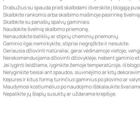
Drabužius su spauda prieš skalbdami išverskite į blogąją pus
Skalbkite rankomis arba skalbimo mašinoje pasirinkę švelni
Skalbkite su panašių spalvų gaminiais.
Naudokite švelnią skalbimo priemonę.
Nenaudokite baliklių ar stiprių cheminių priemonių.
Gaminio ilgai nemirkykite, stipriai negręžkite ir nesukite.
Geriausia džiovinti natūraliai, gerai vėdinamoje vietoje, veng
Nerekomenduojama džiovinti džiovyklėje, nebent gaminio eti
Jei lyginti leidžiama, lyginkite žemoje temperatūroje, iš blog
Nelyginkite tiesiai ant spaudos, siuvinėjimo ar kitų dekorav
Kepures ir kitus formą turinčius gaminius po plovimo ar valymo
Maudymosi kostiumėlius po naudojimo išskalaukite švariame
Nepalikite jų šlapių susuktų ar uždarame krepšyje.