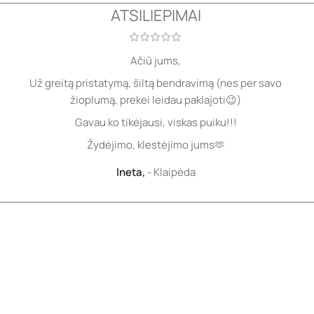
ATSILIEPIMAI
Ačiū jums,
Už greitą pristatymą, šiltą bendravimą (nes per savo
žioplumą, prekei leidau paklajoti😉)
Gavau ko tikėjausi, viskas puiku!!!
Žydėjimo, klestėjimo jums🫶
Ineta,
Klaipėda