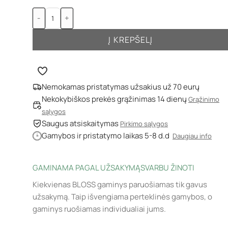
-
+
Į KREPŠELĮ
Nemokamas pristatymas užsakius už 70 eurų
Nekokybiškos prekės grąžinimas 14 dienų
Grąžinimo
sąlygos
Saugus atsiskaitymas
Pirkimo sąlygos
Gamybos ir pristatymo laikas 5-8 d.d
Daugiau info
GAMINAMA PAGAL UŽSAKYMĄ
SVARBU ŽINOTI
Kiekvienas BLOSS gaminys paruošiamas tik gavus
užsakymą. Taip išvengiama perteklinės gamybos, o
gaminys ruošiamas individualiai jums.