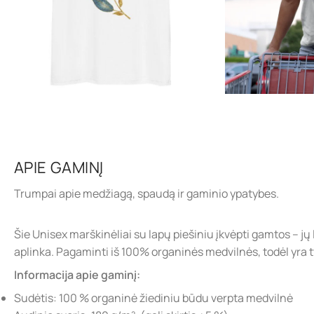
APIE GAMINĮ
Trumpai apie medžiagą, spaudą ir gaminio ypatybes.
Šie Unisex marškinėliai su lapų piešiniu įkvėpti gamtos – j
aplinka. Pagaminti iš 100% organinės medvilnės, todėl yra t
Informacija apie gaminį:
Sudėtis: 100 % organinė žiediniu būdu verpta medvilnė