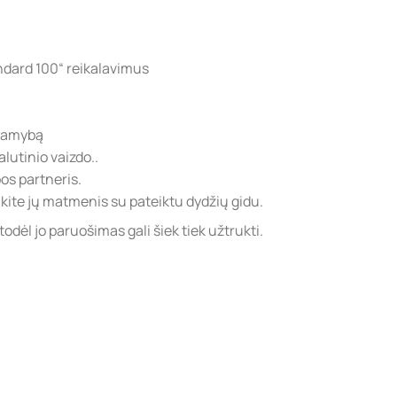
dard 100“ reikalavimus
 gamybą
lutinio vaizdo..
s partneris.
ite jų matmenis su pateiktu dydžių gidu.
ėl jo paruošimas gali šiek tiek užtrukti.