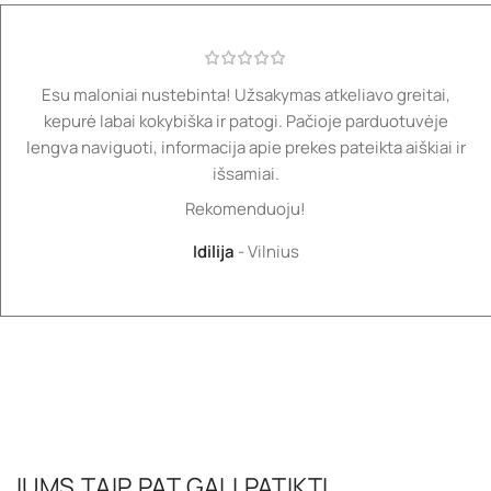
Esu maloniai nustebinta! Užsakymas atkeliavo greitai,
kepurė labai kokybiška ir patogi. Pačioje parduotuvėje
lengva naviguoti, informacija apie prekes pateikta aiškiai ir
išsamiai.
Rekomenduoju!
Idilija
Vilnius
JUMS TAIP PAT GALI PATIKTI