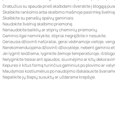
Drabužius su spauda prieš skalbdami išverskite į blogąją pus
Skalbkite rankomis arba skalbimo mašinoje pasirinkę švelni
Skalbkite su panašių spalvų gaminiais.
Naudokite švelnią skalbimo priemonę.
Nenaudokite baliklių ar stiprių cheminių priemonių.
Gaminio ilgai nemirkykite, stipriai negręžkite ir nesukite.
Geriausia džiovinti natūraliai, gerai vėdinamoje vietoje, veng
Nerekomenduojama džiovinti džiovyklėje, nebent gaminio eti
Jei lyginti leidžiama, lyginkite žemoje temperatūroje, iš blog
Nelyginkite tiesiai ant spaudos, siuvinėjimo ar kitų dekorav
Kepures ir kitus formą turinčius gaminius po plovimo ar valymo
Maudymosi kostiumėlius po naudojimo išskalaukite švariame
Nepalikite jų šlapių susuktų ar uždarame krepšyje.