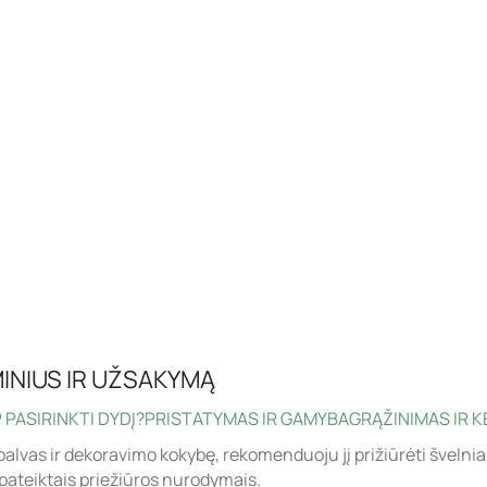
INIUS IR UŽSAKYMĄ
 PASIRINKTI DYDĮ?
PRISTATYMAS IR GAMYBA
GRĄŽINIMAS IR K
palvas ir dekoravimo kokybę, rekomenduoju jį prižiūrėti švelnia
pateiktais priežiūros nurodymais.