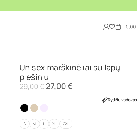
0,00
Unisex marškinėliai su lapų
piešiniu
27,00
€
29,00
€
Dydžių vadovas
S
M
L
XL
2XL