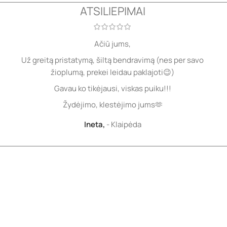
ATSILIEPIMAI
Ačiū jums,
Už greitą pristatymą, šiltą bendravimą (nes per savo
žioplumą, prekei leidau paklajoti😉)
Gavau ko tikėjausi, viskas puiku!!!
Žydėjimo, klestėjimo jums🫶
Ineta,
Klaipėda