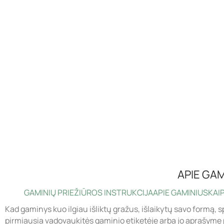
APIE GAM
GAMINIŲ PRIEŽIŪROS INSTRUKCIJA
APIE GAMINIUS
KAIP
Kad gaminys kuo ilgiau išliktų gražus, išlaikytų savo formą, s
pirmiausia vadovaukitės gaminio etiketėje arba jo aprašyme 