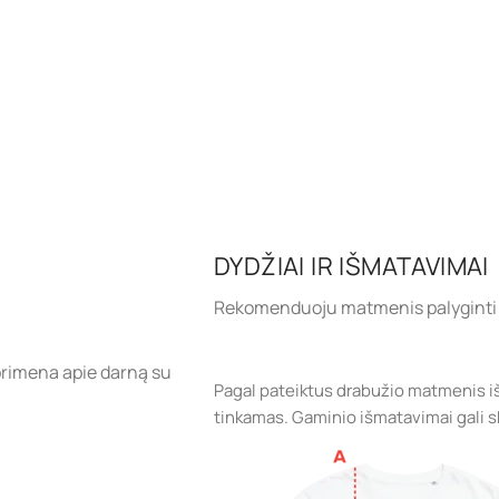
DYDŽIAI IR IŠMATAVIMAI
Rekomenduoju matmenis palyginti 
 primena apie darną su
Pagal pateiktus drabužio matmenis iš
tinkamas. Gaminio išmatavimai gali ski