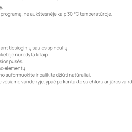
ę.
ą programą, ne aukštesnėje kaip 30 °C temperatūroje.
iant tiesioginių saulės spindulių.
ketėje nurodyta kitaip.
osios pusės.
imo elementų.
 suformuokite ir palikite džiūti natūraliai.
 vėsiame vandenyje, ypač po kontakto su chloru ar jūros vand