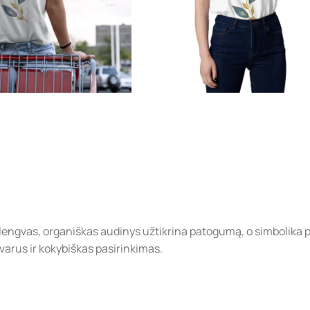
ų lengvas, organiškas audinys užtikrina patogumą, o simbolika
varus ir kokybiškas pasirinkimas.