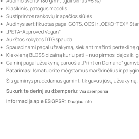
Audinio svoris: 180 g/m², (gali skirtis ±5 %)
Klasikinis, patogus modelis
Sustiprintos rankovių ir apačios siūlės
Audinys sertifikuotas pagal GOTS, OCS ir „OEKO-TEX® Stan
„PETA-Approved Vegan“
Aukštos kokybės DTG spauda
Spausdinami pagal užsakymą, siekiant mažinti perteklinę
Kiekvieną BLOSS dizainą kuriu pati – nuo pirmos idėjos iki ga
Gaminį pagal užsakymą paruošia „Print on Demand“ gamybo
Patarimas!
Išmatuokite mėgstamus marškinėlius ir palygink
Šis gaminys pradedamas gaminti tik gavus jūsų užsakymą, tod
Sukurkite derinį su džemperiu:
Visi džemperiai
Informacija apie ES GPSR:
Daugiau info