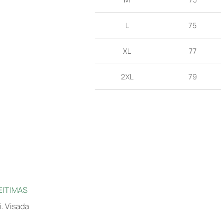
L
75
XL
77
2XL
79
EITIMAS
i. Visada