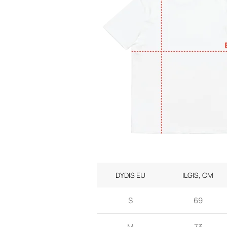
DYDIS EU
ILGIS, CM
S
69
M
73