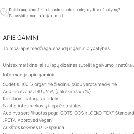
Reikia pagalbos?
Kilo klausimų apie gaminį, dydį ar užsakymą?
Parašykite man
info@bloss.lt
APIE GAMINĮ
Trumpai apie medžiagą, spaudą ir gaminio ypatybes.
Unisex marškinėliai su lapų dizainas suteikia gaivumo ir natūral
Informacija apie gaminį:
Sudėtis: 100 % organinė žiediniu būdu verpta medvilnė
Audinio svoris: 180 g/m², (gali skirtis ±5 %)
Klasikinis, patogus modelis
Sustiprintos rankovių ir apačios siūlės
Audinys sertifikuotas pagal GOTS, OCS ir „OEKO-TEX® Standard
„PETA-Approved Vegan“
Aukštos kokybės DTG spauda