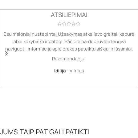
ATSILIEPIMAI
Esu maloniai nustebinta! Užsakymas atkeliavo greitai, kepurė
labai kokybiška ir patogi. Pačioje parduotuvėje lengva
naviguoti, informacija apie prekes pateikta aiškiai ir išsamiai.
Rekomenduoju!
Idilija
Vilnius
JUMS TAIP PAT GALI PATIKTI