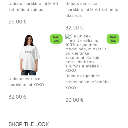
Unisex marškinėliai MIAU
Unisex oversize
katinėlio dizainas
marškinėliai MIAU katinėlio
dizainas
29,00
€
32,00
€
NAU
NAU
JAS
JAS
Unisex organinės
Unisex oversize
medvilnės marškinėliai
marškinėliai XOXO
XOXO
32,00
€
29,00
€
SHOP THE LOOK