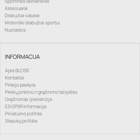
Sportinės liemenėlės
Aksesuarai
Drabužiai vasarai
Moteriški drabužiai sportui
Nuolaidos
INFORMACIJA
Apie BLOSS
Kontaktai
Pirkėjo paskyra
Prekių pirkimo ir grąžinimo taisyklės
Grąžinimas /pretenzija
ES GPSR informacija
Privatumo politika
Slapukų politika