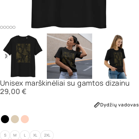
Unisex marškinėliai su gamtos dizainu
29,00
€
Dydžių vadovas
S
M
L
XL
2XL