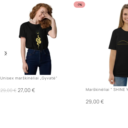
-7%
Unisex marškinėliai „Gyvatė”
27,00
€
Marškinėliai ” SHINE
29,00
€
29,00
€