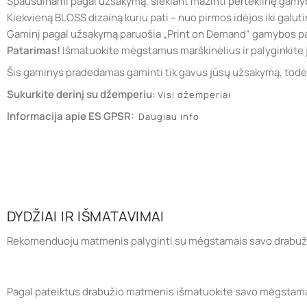
Spausdinami pagal užsakymą, siekiant mažinti perteklinę gamy
Kiekvieną BLOSS dizainą kuriu pati – nuo pirmos idėjos iki galuti
Gaminį pagal užsakymą paruošia „Print on Demand“ gamybos pa
Patarimas!
Išmatuokite mėgstamus marškinėlius ir palyginkite 
Šis gaminys pradedamas gaminti tik gavus jūsų užsakymą, todėl j
Sukurkite derinį su džemperiu:
Visi džemperiai
Informacija apie ES GPSR:
Daugiau info
DYDŽIAI IR IŠMATAVIMAI
Rekomenduoju matmenis palyginti su mėgstamais savo drabuži
Pagal pateiktus drabužio matmenis išmatuokite savo mėgstamą rūb