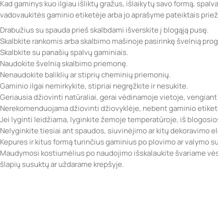
Kad gaminys kuo ilgiau išliktų gražus, išlaikytų savo formą, spalv
vadovaukitės gaminio etiketėje arba jo aprašyme pateiktais prie
Drabužius su spauda prieš skalbdami išverskite į blogąją pusę.
Skalbkite rankomis arba skalbimo mašinoje pasirinkę švelnią pro
Skalbkite su panašių spalvų gaminiais.
Naudokite švelnią skalbimo priemonę.
Nenaudokite baliklių ar stiprių cheminių priemonių.
Gaminio ilgai nemirkykite, stipriai negręžkite ir nesukite.
Geriausia džiovinti natūraliai, gerai vėdinamoje vietoje, vengiant
Nerekomenduojama džiovinti džiovyklėje, nebent gaminio etiketė
Jei lyginti leidžiama, lyginkite žemoje temperatūroje, iš blogosi
Nelyginkite tiesiai ant spaudos, siuvinėjimo ar kitų dekoravimo 
Kepures ir kitus formą turinčius gaminius po plovimo ar valymo sufo
Maudymosi kostiumėlius po naudojimo išskalaukite švariame vėsi
šlapių susuktų ar uždarame krepšyje.