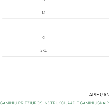
M
L
XL
2XL
APIE GA
GAMINIŲ PRIEŽIŪROS INSTRUKCIJA
APIE GAMINIUS
KAIP