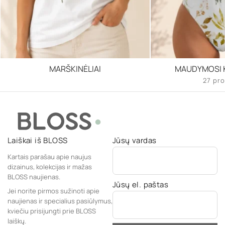
MARŠKINĖLIAI
MAUDYMOSI K
27 pro
Laiškai iš BLOSS
Jūsų vardas
Kartais parašau apie naujus
dizainus, kolekcijas ir mažas
BLOSS naujienas.
Jūsų el. paštas
Jei norite pirmos sužinoti apie
naujienas ir specialius pasiūlymus,
kviečiu prisijungti prie BLOSS
laiškų.