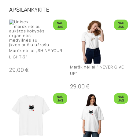
APSILANKYKITE
NAU
NAU
JAS
JAS
Marškinėliai „SHINE YOUR
LIGHT-3”
Marškinėliai ” NEVER GIVE
29,00
€
UP”
29,00
€
NAU
NAU
JAS
JAS