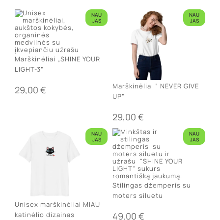
NAU
NAU
JAS
JAS
Marškinėliai „SHINE YOUR
LIGHT-3”
Marškinėliai ” NEVER GIVE
29,00
€
UP”
29,00
€
NAU
NAU
JAS
JAS
Stilingas džemperis su
moters siluetu
Unisex marškinėliai MIAU
49,00
€
katinėlio dizainas