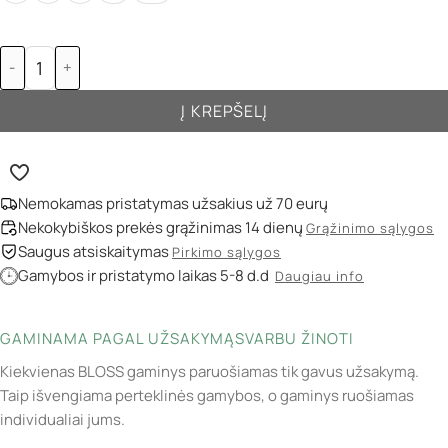
-
+
Į KREPŠELĮ
Nemokamas pristatymas užsakius už 70 eurų
Nekokybiškos prekės grąžinimas 14 dienų
Grąžinimo sąlygos
Saugus atsiskaitymas
Pirkimo sąlygos
Gamybos ir pristatymo laikas 5-8 d.d
Daugiau info
GAMINAMA PAGAL UŽSAKYMĄ
SVARBU ŽINOTI
Kiekvienas BLOSS gaminys paruošiamas tik gavus užsakymą.
Taip išvengiama perteklinės gamybos, o gaminys ruošiamas
individualiai jums.