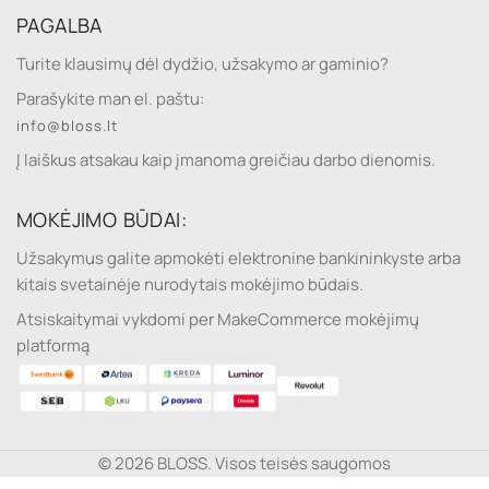
PAGALBA
Turite klausimų dėl dydžio, užsakymo ar gaminio?
Parašykite man el. paštu:
info@bloss.lt
Į laiškus atsakau kaip įmanoma greičiau darbo dienomis.
MOKĖJIMO BŪDAI:
Užsakymus galite apmokėti elektronine bankininkyste arba
kitais svetainėje nurodytais mokėjimo būdais.
Atsiskaitymai vykdomi per MakeCommerce mokėjimų
platformą
© 2026 BLOSS. Visos teisės saugomos