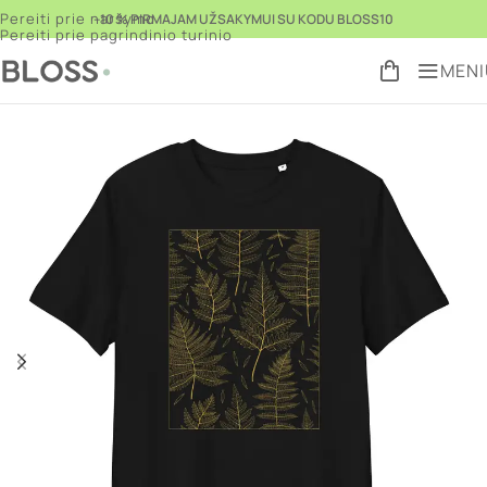
Pereiti prie naršymo
–10 % PIRMAJAM UŽSAKYMUI SU KODU BLOSS10
Pereiti prie pagrindinio turinio
MENI
Pradžia
Parduotuvė
Drabužiai vasarai
Marškinėliai
/
/
/
Grįžti prie
produktų