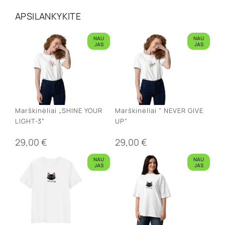
APSILANKYKITE
NAU
NAU
JAS
JAS
Marškinėliai „SHINE YOUR
Marškinėliai ” NEVER GIVE
LIGHT-3”
UP”
29,00
€
29,00
€
NAU
NAU
JAS
JAS