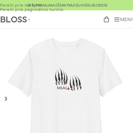
Pereiti prie naršymo
–10 % PIRMAJAM UŽSAKYMUI SU KODU BLOSS10
Pereiti prie pagrindinio turinio
MENI
Pradžia
Parduotuvė
Drabužiai vasarai
Marškinėliai
/
/
/
Grįžti prie
produktų