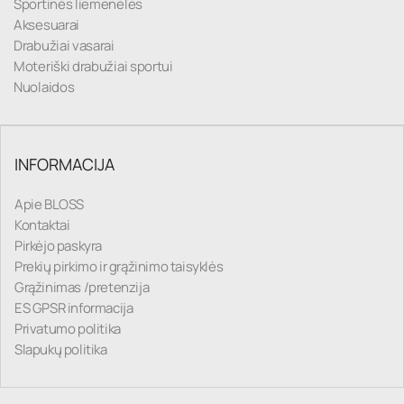
Sportinės liemenėlės
Aksesuarai
Drabužiai vasarai
Moteriški drabužiai sportui
Nuolaidos
INFORMACIJA
Apie BLOSS
Kontaktai
Pirkėjo paskyra
Prekių pirkimo ir grąžinimo taisyklės
Grąžinimas /pretenzija
ES GPSR informacija
Privatumo politika
Slapukų politika