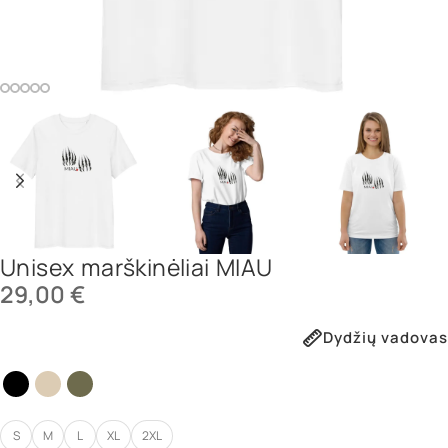
Unisex marškinėliai MIAU
29,00
€
Dydžių vadovas
S
M
L
XL
2XL