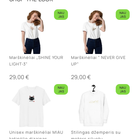
NAU
NAU
JAS
JAS
Marškinėliai „SHINE YOUR
Marškinėliai ” NEVER GIVE
LIGHT-3”
UP”
29,00
€
29,00
€
NAU
NAU
JAS
JAS
Unisex marškinėliai MIAU
Stilingas džemperis su
katinėlio dizainas
moters siluetu