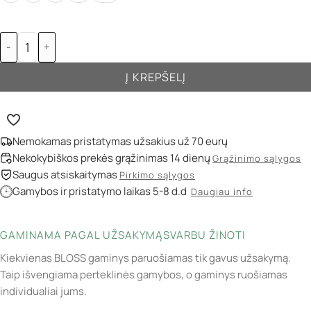
-
+
Į KREPŠELĮ
Nemokamas pristatymas užsakius už 70 eurų
Nekokybiškos prekės grąžinimas 14 dienų
Grąžinimo sąlygos
Saugus atsiskaitymas
Pirkimo sąlygos
Gamybos ir pristatymo laikas 5-8 d.d
Daugiau info
GAMINAMA PAGAL UŽSAKYMĄ
SVARBU ŽINOTI
Kiekvienas BLOSS gaminys paruošiamas tik gavus užsakymą.
Taip išvengiama perteklinės gamybos, o gaminys ruošiamas
individualiai jums.