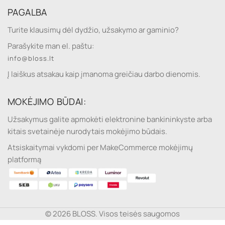
PAGALBA
Turite klausimų dėl dydžio, užsakymo ar gaminio?
Parašykite man el. paštu:
info@bloss.lt
Į laiškus atsakau kaip įmanoma greičiau darbo dienomis.
MOKĖJIMO BŪDAI:
Užsakymus galite apmokėti elektronine bankininkyste arba
kitais svetainėje nurodytais mokėjimo būdais.
Atsiskaitymai vykdomi per MakeCommerce mokėjimų
platformą
© 2026 BLOSS. Visos teisės saugomos