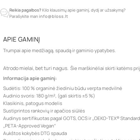
Reikia pagalbos?
Kilo klausimų apie gaminį, dydį ar užsakymą?
Parašykite man
info@bloss.lt
APIE GAMINĮ
Trumpai apie medžiagą, spaudą ir gaminio ypatybes.
Atrodo mielai, bet turi nagus.
Šie marškinėliai skirti katėms p
Informacija apie gaminį:
Sudėtis: 100 % organinė žiediniu būdu verpta medvilnė
Audinio svoris: 180 g/m², (gali skirtis ±5 %)
Klasikinis, patogus modelis
Sustiprintos rankovių ir apačios siūlės
Audinys sertifikuotas pagal GOTS, OCS ir „OEKO-TEX® Standard
„PETA-Approved Vegan“
Aukštos kokybės DTG spauda