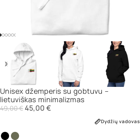
Unisex džemperis su gobtuvu –
lietuviškas minimalizmas
45,00
€
49,00
€
Dydžių vadovas