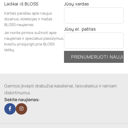
Laiškai iš BLOSS
Jūsų vardas
Kartais parašau apie naujus
dizainus, kolekcijas ir mažas
BLOSS naujienas.
Jūsų el. paštas
Jei norite pirmos sužinoti apie
naujienas ir specialius pasiūlymus,
kviečiu prisijungti prie BLOSS
laiškų.
Gamtos įkvėpti drabužiai kasdienai, laisvalaikiui ir ramiam
išskirtinumui.
Sekite naujienas: