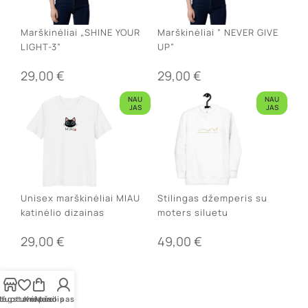
Marškinėliai „SHINE YOUR
Marškinėliai ” NEVER GIVE
LIGHT-3”
UP”
29,00
€
29,00
€
NAU
NAU
JAS
JAS
Unisex marškinėliai MIAU
Stilingas džemperis su
katinėlio dizainas
moters siluetu
29,00
€
49,00
€
rduotuvė
ėgstamiausi
Krepšelis
Mano paskyra