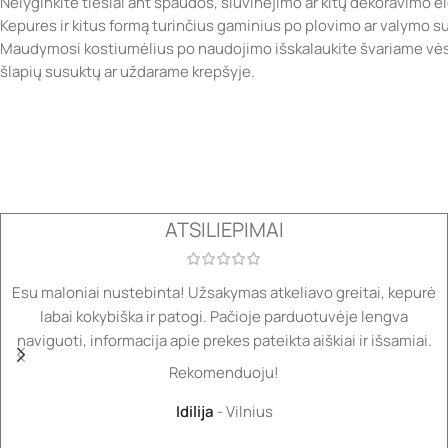
Nelyginkite tiesiai ant spaudos, siuvinėjimo ar kitų dekoravimo 
Kepures ir kitus formą turinčius gaminius po plovimo ar valymo sufo
Maudymosi kostiumėlius po naudojimo išskalaukite švariame vėsi
šlapių susuktų ar uždarame krepšyje.
ATSILIEPIMAI
Esu maloniai nustebinta! Užsakymas atkeliavo greitai, kepurė
labai kokybiška ir patogi. Pačioje parduotuvėje lengva
naviguoti, informacija apie prekes pateikta aiškiai ir išsamiai.
Rekomenduoju!
Idilija
Vilnius