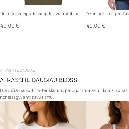
Unisex džemperis su gobtuvu ir dobilo
Džemperis su gobtuv
simbolika
WITH LOVE”
49,00
€
49,00
€
ATRASKITE DAUGIAU
ATRASKITE DAUGIAU BLOSS
Drabužiai, sukurti moteriškumui, patogumui ir akimirkoms, kurias
norisi išgyventi savu ritmu.