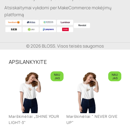
Atsiskaitymai vykdomi per MakeCommerce mokėjimų
platformą
© 2026 BLOSS. Visos teisės saugomos
APSILANKYKITE
NAU
NAU
JAS
JAS
Marškinėliai „SHINE YOUR
Marškinėliai ” NEVER GIVE
LIGHT-3”
UP”