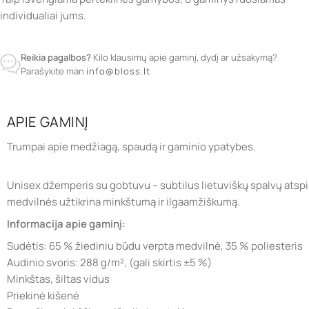
individualiai jums.
Reikia pagalbos?
Kilo klausimų apie gaminį, dydį ar užsakymą?
Parašykite man
info@bloss.lt
APIE GAMINĮ
Trumpai apie medžiagą, spaudą ir gaminio ypatybes.
Unisex džemperis su gobtuvu – subtilus lietuviškų spalvų atspin
medvilnės užtikrina minkštumą ir ilgaamžiškumą.
Informacija apie gaminį:
Sudėtis: 65 % žiediniu būdu verpta medvilnė, 35 % poliesteris
Audinio svoris: 288 g/m², (gali skirtis ±5 %)
Minkštas, šiltas vidus
Priekinė kišenė