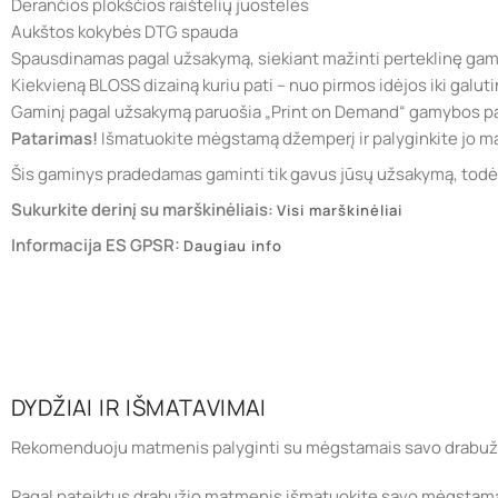
Derančios plokščios raištelių juostelės
Aukštos kokybės DTG spauda
Spausdinamas pagal užsakymą, siekiant mažinti perteklinę ga
Kiekvieną BLOSS dizainą kuriu pati – nuo pirmos idėjos iki galuti
Gaminį pagal užsakymą paruošia „Print on Demand“ gamybos pa
Patarimas!
Išmatuokite mėgstamą džemperį ir palyginkite jo ma
Šis gaminys pradedamas gaminti tik gavus jūsų užsakymą, todėl j
Sukurkite derinį su marškinėliais:
Visi marškinėliai
Informacija ES GPSR:
Daugiau info
DYDŽIAI IR IŠMATAVIMAI
Rekomenduoju matmenis palyginti su mėgstamais savo drabuži
Pagal pateiktus drabužio matmenis išmatuokite savo mėgstamą rūb