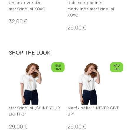
Unisex oversize
Unisex organinės
marškinėliai XOXO
medvilnės marškinėliai
XOXO
32,00
€
29,00
€
SHOP THE LOOK
NAU
NAU
JAS
JAS
Marškinėliai „SHINE YOUR
Marškinėliai ” NEVER GIVE
LIGHT-3”
UP”
29,00
€
29,00
€