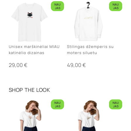
NAU
NAU
JAS
JAS
Unisex marškinėliai MIAU
Stilingas džemperis su
katinėlio dizainas
moters siluetu
29,00
€
49,00
€
SHOP THE LOOK
NAU
NAU
JAS
JAS