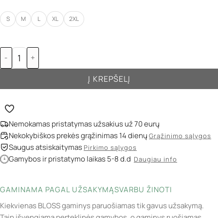
S
M
L
XL
2XL
-
+
Į KREPŠELĮ
Nemokamas pristatymas užsakius už 70 eurų
Nekokybiškos prekės grąžinimas 14 dienų
Grąžinimo sąlygos
Saugus atsiskaitymas
Pirkimo sąlygos
Gamybos ir pristatymo laikas 5-8 d.d
Daugiau info
GAMINAMA PAGAL UŽSAKYMĄ
SVARBU ŽINOTI
Kiekvienas BLOSS gaminys paruošiamas tik gavus užsakymą.
Taip išvengiama perteklinės gamybos, o gaminys ruošiamas