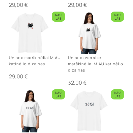
29,00
€
29,00
€
NAU
NAU
JAS
JAS
Unisex marškinėliai MIAU
Unisex oversize
katinėlio dizainas
marškinėliai MIAU katinėlio
dizainas
29,00
€
32,00
€
NAU
NAU
JAS
JAS