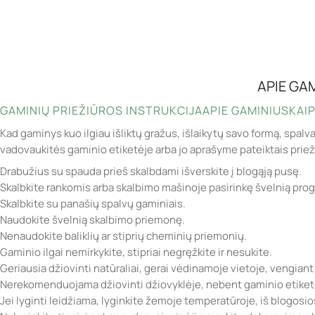
APIE GA
GAMINIŲ PRIEŽIŪROS INSTRUKCIJA
APIE GAMINIUS
KAIP
Kad gaminys kuo ilgiau išliktų gražus, išlaikytų savo formą, spalv
vadovaukitės gaminio etiketėje arba jo aprašyme pateiktais prie
Drabužius su spauda prieš skalbdami išverskite į blogąją pusę.
Skalbkite rankomis arba skalbimo mašinoje pasirinkę švelnią pro
Skalbkite su panašių spalvų gaminiais.
Naudokite švelnią skalbimo priemonę.
Nenaudokite baliklių ar stiprių cheminių priemonių.
Gaminio ilgai nemirkykite, stipriai negręžkite ir nesukite.
Geriausia džiovinti natūraliai, gerai vėdinamoje vietoje, vengiant
Nerekomenduojama džiovinti džiovyklėje, nebent gaminio etiketė
Jei lyginti leidžiama, lyginkite žemoje temperatūroje, iš blogosi