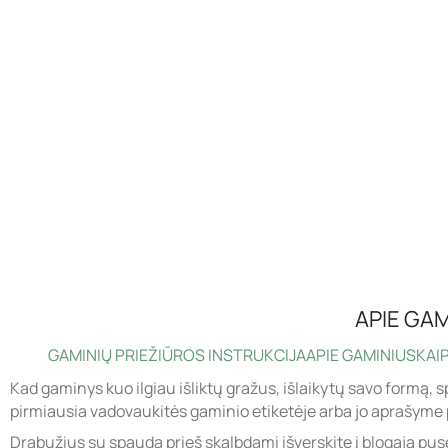
APIE GAM
GAMINIŲ PRIEŽIŪROS INSTRUKCIJA
APIE GAMINIUS
KAIP
Kad gaminys kuo ilgiau išliktų gražus, išlaikytų savo formą, s
pirmiausia vadovaukitės gaminio etiketėje arba jo aprašyme 
Drabužius su spauda prieš skalbdami išverskite į blogąją pus