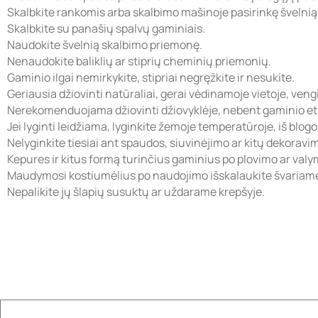
Skalbkite rankomis arba skalbimo mašinoje pasirinkę švelni
Skalbkite su panašių spalvų gaminiais.
Naudokite švelnią skalbimo priemonę.
Nenaudokite baliklių ar stiprių cheminių priemonių.
Gaminio ilgai nemirkykite, stipriai negręžkite ir nesukite.
Geriausia džiovinti natūraliai, gerai vėdinamoje vietoje, veng
Nerekomenduojama džiovinti džiovyklėje, nebent gaminio eti
Jei lyginti leidžiama, lyginkite žemoje temperatūroje, iš blog
Nelyginkite tiesiai ant spaudos, siuvinėjimo ar kitų dekorav
Kepures ir kitus formą turinčius gaminius po plovimo ar valymo
Maudymosi kostiumėlius po naudojimo išskalaukite švariame
Nepalikite jų šlapių susuktų ar uždarame krepšyje.