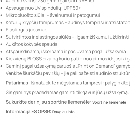
Audinio svoris: 230 g/m² (gali skirtis ±5 %)
Apsauga nuo UV spindulių: UPF 50+
Mikropluošto siūlai – švelnumui ir patogumui
Keturių krypčių tamprumas – audinys tempiasi ir atsistato tie
Elastingas juosmuo
Sutvirtintos ir elastingos siūlės – ilgaamžiškumui užtikrinti
Aukštos kokybės spauda
Atspausdinama, iškerpama ir pasiuvama pagal užsakymą
Kiekvieną BLOSS dizainą kuriu pati – nuo pirmos idėjos iki ga
Gaminį pagal užsakymą paruošia „Print on Demand“ gamybo
Venkite šiurkščių paviršių – jie gali pažeisti audinio struktūr
Patarimas!
Išmatuokite mėgstamas tampres ir palyginkite 
Šis gaminys pradedamas gaminti tik gavus jūsų užsakymą, tod
Sukurkite derinį su
sportine liemenėle:
Sportinė liemenėlė
Informacija ES GPSR:
Daugiau info