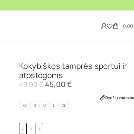
0,00
Kokybiškos tamprės sportui ir
atostogoms
45,00
€
49,00
€
Dydžių vadovas
XS
S
M
L
XL
-
+