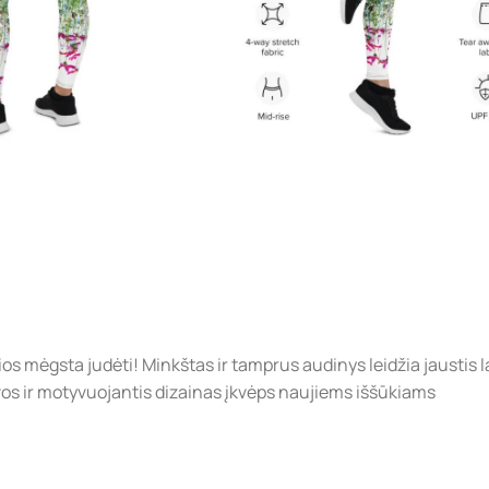
 mėgsta judėti! Minkštas ir tamprus audinys leidžia jaustis la
alvos ir motyvuojantis dizainas įkvėps naujiems iššūkiams