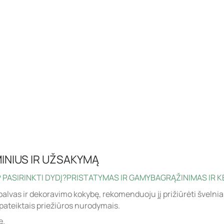
INIUS IR UŽSAKYMĄ
 PASIRINKTI DYDĮ?
PRISTATYMAS IR GAMYBA
GRĄŽINIMAS IR K
palvas ir dekoravimo kokybę, rekomenduoju jį prižiūrėti švelnia
pateiktais priežiūros nurodymais.
ę.