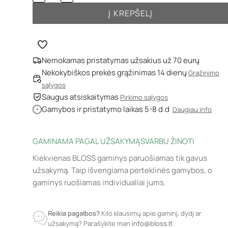
Į KREPŠELĮ
Nemokamas pristatymas užsakius už 70 eurų
Nekokybiškos prekės grąžinimas 14 dienų
Grąžinimo
sąlygos
Saugus atsiskaitymas
Pirkimo sąlygos
Gamybos ir pristatymo laikas 5-8 d.d
Daugiau info
GAMINAMA PAGAL UŽSAKYMĄ
SVARBU ŽINOTI
Kiekvienas BLOSS gaminys paruošiamas tik gavus
užsakymą. Taip išvengiama perteklinės gamybos, o
gaminys ruošiamas individualiai jums.
Reikia pagalbos?
Kilo klausimų apie gaminį, dydį ar
užsakymą? Parašykite man
info@bloss.lt