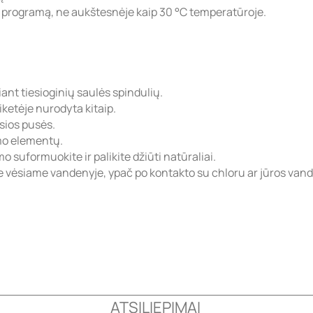
ą programą, ne aukštesnėje kaip 30 °C temperatūroje.
iant tiesioginių saulės spindulių.
ketėje nurodyta kitaip.
osios pusės.
imo elementų.
 suformuokite ir palikite džiūti natūraliai.
 vėsiame vandenyje, ypač po kontakto su chloru ar jūros vand
ATSILIEPIMAI