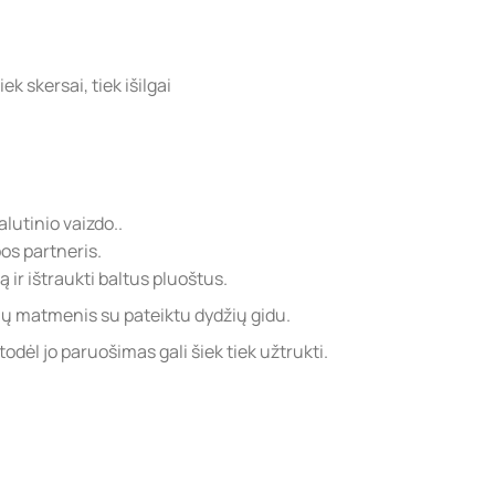
k skersai, tiek išilgai
lutinio vaizdo..
s partneris.
ą ir ištraukti baltus pluoštus.
jų matmenis su pateiktu dydžių gidu.
ėl jo paruošimas gali šiek tiek užtrukti.