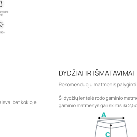
DYDŽIAI IR IŠMATAVIMAI
Rekomenduoju matmenis palyginti 
Ši dydžių lentelė rodo gaminio matmen
isvai bet kokioje
gaminio matmenys gali skirtis iki 2,5cm