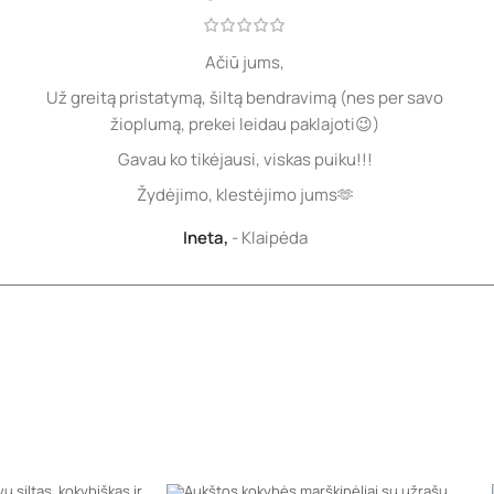
Ačiū jums,
Už greitą pristatymą, šiltą bendravimą (nes per savo
žioplumą, prekei leidau paklajoti😉)
Gavau ko tikėjausi, viskas puiku!!!
Žydėjimo, klestėjimo jums🫶
Ineta,
Klaipėda