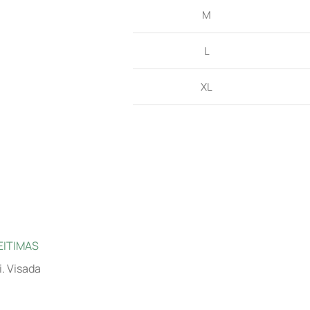
M
L
XL
EITIMAS
i. Visada