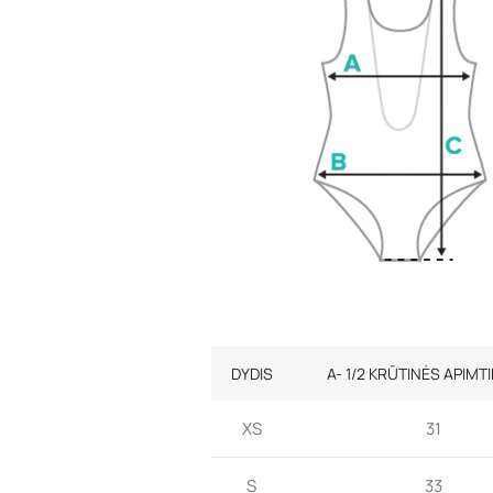
DYDIS
A- 1/2 KRŪTINĖS APIMT
XS
31
S
33