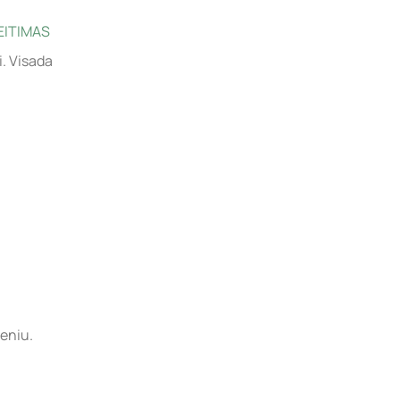
EITIMAS
i. Visada
eniu.