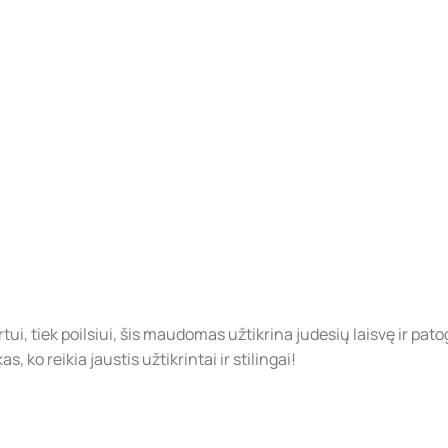
ui, tiek poilsiui, šis maudomas užtikrina judesių laisvę ir pa
ko reikia jaustis užtikrintai ir stilingai!