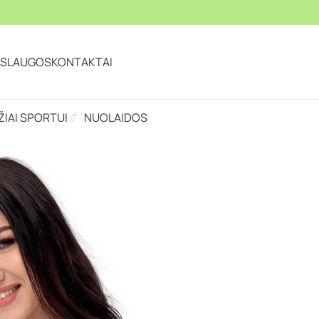
ASLAUGOS
KONTAKTAI
IAI SPORTUI
NUOLAIDOS
s maudymukas drąsioms ir laisvoms