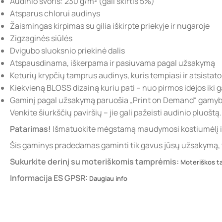
Audinio svoris: 230 g/m² (gali skirtis 5%)
Atsparus chlorui audinys
Žaismingas kirpimas su gilia iškirpte priekyje ir nugaroje
Zigzaginės siūlės
Dvigubo sluoksnio priekinė dalis
Atspausdinama, iškerpama ir pasiuvama pagal užsakymą
Keturių krypčių tamprus audinys, kuris tempiasi ir atsistato ti
Kiekvieną BLOSS dizainą kuriu pati – nuo pirmos idėjos iki ga
Gaminį pagal užsakymą paruošia „Print on Demand“ gamybo
Venkite šiurkščių paviršių – jie gali pažeisti audinio pluoštą.
Patarimas!
Išmatuokite mėgstamą maudymosi kostiumėlį ir 
Šis gaminys pradedamas gaminti tik gavus jūsų užsakymą, tod
Sukurkite derinį su moteriškomis tamprėmis:
Moteriškos t
Informacija ES GPSR:
Daugiau info