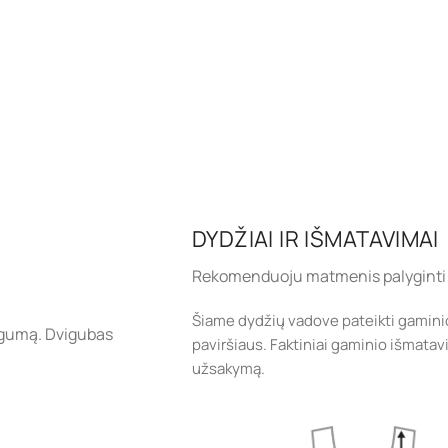
DYDŽIAI IR IŠMATAVIMAI
Rekomenduoju matmenis palyginti 
Šiame dydžių vadove pateikti gamini
togumą. Dvigubas
paviršiaus. Faktiniai gaminio išmatavi
užsakymą.