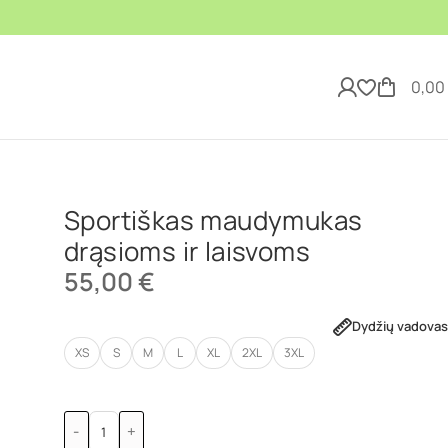
0,00
Sportiškas maudymukas
drąsioms ir laisvoms
55,00
€
Dydžių vadovas
XS
S
M
L
XL
2XL
3XL
-
+