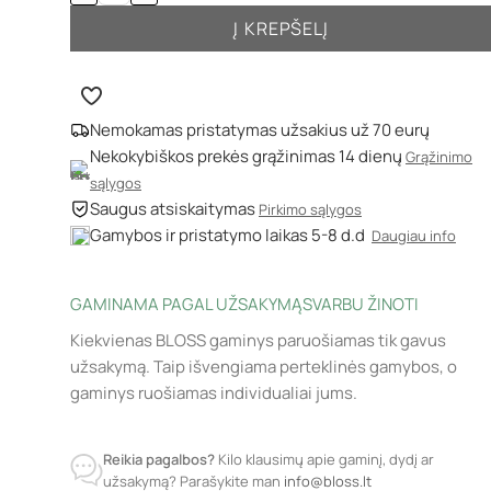
Į KREPŠELĮ
Nemokamas pristatymas užsakius už 70 eurų
Nekokybiškos prekės grąžinimas 14 dienų
Grąžinimo
sąlygos
Saugus atsiskaitymas
Pirkimo sąlygos
Gamybos ir pristatymo laikas 5-8 d.d
Daugiau info
GAMINAMA PAGAL UŽSAKYMĄ
SVARBU ŽINOTI
Kiekvienas BLOSS gaminys paruošiamas tik gavus
užsakymą. Taip išvengiama perteklinės gamybos, o
gaminys ruošiamas individualiai jums.
Reikia pagalbos?
Kilo klausimų apie gaminį, dydį ar
užsakymą? Parašykite man
info@bloss.lt