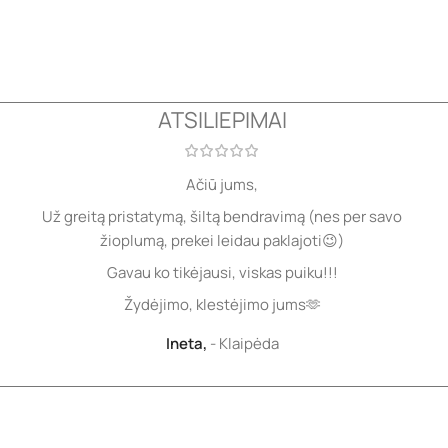
ATSILIEPIMAI
Ačiū jums,
Už greitą pristatymą, šiltą bendravimą (nes per savo
žioplumą, prekei leidau paklajoti😉)
Gavau ko tikėjausi, viskas puiku!!!
Žydėjimo, klestėjimo jums🫶
Ineta,
Klaipėda