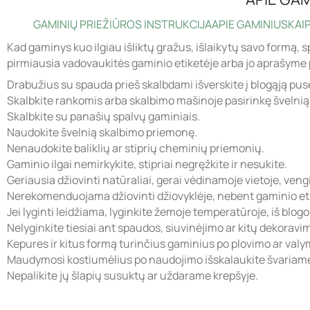
GAMINIŲ PRIEŽIŪROS INSTRUKCIJA
APIE GAMINIUS
KAIP
Kad gaminys kuo ilgiau išliktų gražus, išlaikytų savo formą, s
pirmiausia vadovaukitės gaminio etiketėje arba jo aprašyme 
Drabužius su spauda prieš skalbdami išverskite į blogąją pus
Skalbkite rankomis arba skalbimo mašinoje pasirinkę švelni
Skalbkite su panašių spalvų gaminiais.
Naudokite švelnią skalbimo priemonę.
Nenaudokite baliklių ar stiprių cheminių priemonių.
Gaminio ilgai nemirkykite, stipriai negręžkite ir nesukite.
Geriausia džiovinti natūraliai, gerai vėdinamoje vietoje, veng
Nerekomenduojama džiovinti džiovyklėje, nebent gaminio eti
Jei lyginti leidžiama, lyginkite žemoje temperatūroje, iš blog
Nelyginkite tiesiai ant spaudos, siuvinėjimo ar kitų dekorav
Kepures ir kitus formą turinčius gaminius po plovimo ar valymo
Maudymosi kostiumėlius po naudojimo išskalaukite švariame
Nepalikite jų šlapių susuktų ar uždarame krepšyje.