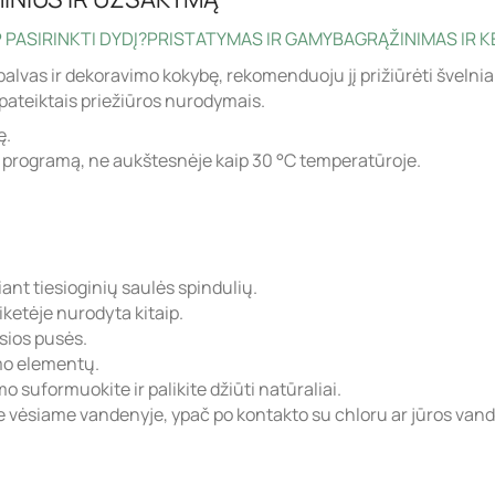
 PASIRINKTI DYDĮ?
PRISTATYMAS IR GAMYBA
GRĄŽINIMAS IR K
palvas ir dekoravimo kokybę, rekomenduoju jį prižiūrėti švelnia
pateiktais priežiūros nurodymais.
ę.
ą programą, ne aukštesnėje kaip 30 °C temperatūroje.
iant tiesioginių saulės spindulių.
ketėje nurodyta kitaip.
osios pusės.
imo elementų.
 suformuokite ir palikite džiūti natūraliai.
 vėsiame vandenyje, ypač po kontakto su chloru ar jūros vand