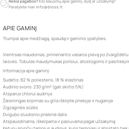
Reikia pagalbos?
Kilo klausimų apie gaminį, dydį ar užsakymą?
Parašykite man
info@bloss.lt
APIE GAMINĮ
Trumpai apie medžiagą, spaudą ir gaminio ypatybes.
Vientisas maudomas, primenantis vasaros pievą po žvaigždėtu dang
laisvės. Tobulas maudymukas poilsiui, atostogoms ir pasitikėji
Informacija apie gaminį:
Sudėtis: 82 % poliesteris, 18 % elastinas
Audinio svoris: 230 g/m² (gali skirtis 5%)
Atsparus chlorui audinys
Žaismingas kirpimas su gilia iškirpte priekyje ir nugaroje
Zigzaginės siūlės
Dvigubo sluoksnio priekinė dalis
Atspausdinama, iškerpama ir pasiuvama pagal užsakymą
Keturių krypčių tamprus audinys, kuris tempiasi ir atsistato tiek s