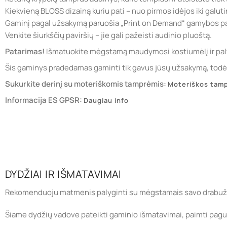
Kiekvieną BLOSS dizainą kuriu pati – nuo pirmos idėjos iki galuti
Gaminį pagal užsakymą paruošia „Print on Demand“ gamybos pa
Venkite šiurkščių paviršių – jie gali pažeisti audinio pluoštą.
Patarimas!
Išmatuokite mėgstamą maudymosi kostiumėlį ir paly
Šis gaminys pradedamas gaminti tik gavus jūsų užsakymą, todėl j
Sukurkite derinį su moteriškomis tamprėmis:
Moteriškos tam
Informacija ES GPSR:
Daugiau info
DYDŽIAI IR IŠMATAVIMAI
Rekomenduoju matmenis palyginti su mėgstamais savo drabuži
Šiame dydžių vadove pateikti gaminio išmatavimai, paimti paguld