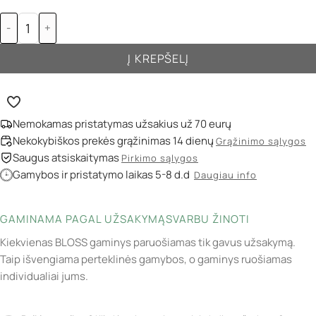
-
+
Į KREPŠELĮ
Nemokamas pristatymas užsakius už 70 eurų
Nekokybiškos prekės grąžinimas 14 dienų
Grąžinimo sąlygos
Saugus atsiskaitymas
Pirkimo sąlygos
Gamybos ir pristatymo laikas 5-8 d.d
Daugiau info
GAMINAMA PAGAL UŽSAKYMĄ
SVARBU ŽINOTI
Kiekvienas BLOSS gaminys paruošiamas tik gavus užsakymą.
Taip išvengiama perteklinės gamybos, o gaminys ruošiamas
individualiai jums.