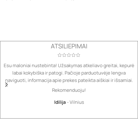
ATSILIEPIMAI
Esu maloniai nustebinta! Užsakymas atkeliavo greitai, kepurė
labai kokybiška ir patogi. Pačioje parduotuvėje lengva
naviguoti, informacija apie prekes pateikta aiškiai ir išsamiai.
Rekomenduoju!
Idilija
Vilnius