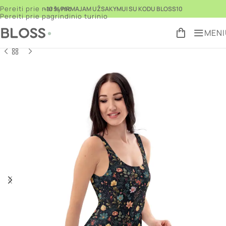
Pereiti prie naršymo
–10 % PIRMAJAM UŽSAKYMUI SU KODU BLOSS10
Pereiti prie pagrindinio turinio
MENI
Pradžia
Parduotuvė
Drabužiai vasarai
Maudymosi kostiumėliai
/
/
/
Grįžti prie
produktų