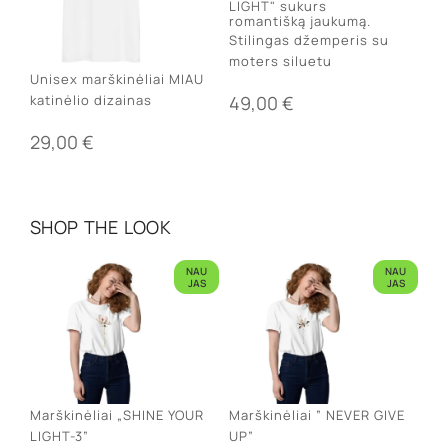
Stilingas džemperis su
moters siluetu
Unisex marškinėliai MIAU
49,00
€
katinėlio dizainas
29,00
€
SHOP THE LOOK
NAU
NAU
JAS
JAS
Marškinėliai „SHINE YOUR
Marškinėliai ” NEVER GIVE
LIGHT-3”
UP”