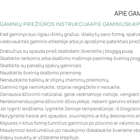
APIE GA
GAMINIŲ PRIEŽIŪROS INSTRUKCIJA
APIE GAMINIUS
KAIP
Kad gaminys kuo ilgiau išliktų gražus, išlaikytų savo formą, spalv
vadovaukitės gaminio etiketėje arba jo aprašyme pateiktais prie
Drabužius su spauda prieš skalbdami išverskite į blogąją pusę.
Skalbkite rankomis arba skalbimo mašinoje pasirinkę švelnią pro
Skalbkite su panašių spalvų gaminiais.
Naudokite švelnią skalbimo priemonę.
Nenaudokite baliklių ar stiprių cheminių priemonių.
Gaminio ilgai nemirkykite, stipriai negręžkite ir nesukite.
Geriausia džiovinti natūraliai, gerai vėdinamoje vietoje, vengiant
Nerekomenduojama džiovinti džiovyklėje, nebent gaminio etiketė
Jei lyginti leidžiama, lyginkite žemoje temperatūroje, iš blogosi
Nelyginkite tiesiai ant spaudos, siuvinėjimo ar kitų dekoravimo 
Kepures ir kitus formą turinčius gaminius po plovimo ar valymo sufo
Maudymosi kostiumėlius po naudojimo išskalaukite švariame vėsi
šlapių susuktų ar uždarame krepšyje.