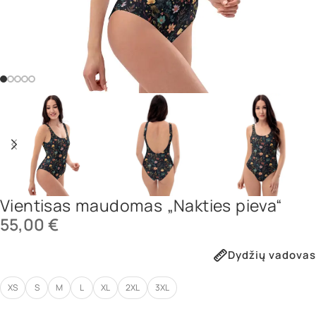
Vientisas maudomas „Nakties pieva“
55,00
€
Dydžių vadovas
XS
S
M
L
XL
2XL
3XL