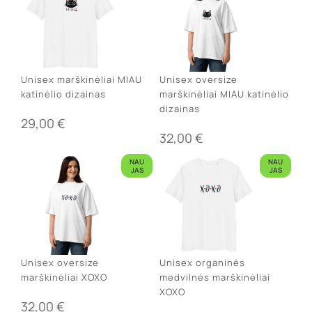
Unisex marškinėliai MIAU
Unisex oversize
katinėlio dizainas
marškinėliai MIAU katinėlio
dizainas
29,00
€
32,00
€
NAU
NAU
JAS
JAS
Unisex oversize
Unisex organinės
marškinėliai XOXO
medvilnės marškinėliai
XOXO
32,00
€