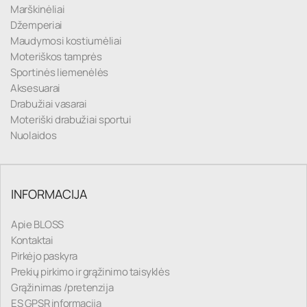
Marškinėliai
Džemperiai
Maudymosi kostiumėliai
Moteriškos tamprės
Sportinės liemenėlės
Aksesuarai
Drabužiai vasarai
Moteriški drabužiai sportui
Nuolaidos
INFORMACIJA
Apie BLOSS
Kontaktai
Pirkėjo paskyra
Prekių pirkimo ir grąžinimo taisyklės
Grąžinimas /pretenzija
ES GPSR informacija