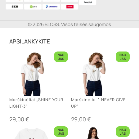
© 2026 BLOSS. Visos teisės saugomos
APSILANKYKITE
NAU
NAU
JAS
JAS
Marškinėliai „SHINE YOUR
Marškinėliai ” NEVER GIVE
LIGHT-3”
UP”
29,00
€
29,00
€
NAU
NAU
JAS
JAS