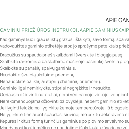
APIE GA
GAMINIŲ PRIEŽIŪROS INSTRUKCIJA
APIE GAMINIUS
KAIP
Kad gaminys kuo ilgiau išliktų gražus, išlaikytų savo formą, spalv
vadovaukitės gaminio etiketėje arba jo aprašyme pateiktais prie
Drabužius su spauda prieš skalbdami išverskite į blogąją pusę.
Skalbkite rankomis arba skalbimo mašinoje pasirinkę švelnią pro
Skalbkite su panašių spalvų gaminiais.
Naudokite švelnią skalbimo priemonę.
Nenaudokite baliklių ar stiprių cheminių priemonių.
Gaminio ilgai nemirkykite, stipriai negręžkite ir nesukite.
Geriausia džiovinti natūraliai, gerai vėdinamoje vietoje, vengiant
Nerekomenduojama džiovinti džiovyklėje, nebent gaminio etiketė
Jei lyginti leidžiama, lyginkite žemoje temperatūroje, iš blogosi
Nelyginkite tiesiai ant spaudos, siuvinėjimo ar kitų dekoravimo 
Kepures ir kitus formą turinčius gaminius po plovimo ar valymo sufo
Maudymosi kostiumėlius po naudojimo išskalaukite švariame vėsi