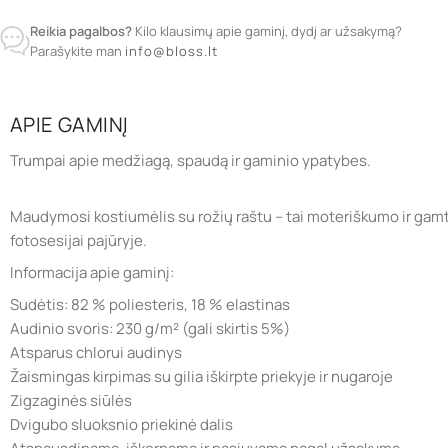
Reikia pagalbos?
Kilo klausimų apie gaminį, dydį ar užsakymą?
Parašykite man
info@bloss.lt
APIE GAMINĮ
Trumpai apie medžiagą, spaudą ir gaminio ypatybes.
Maudymosi kostiumėlis su rožių raštu – tai moteriškumo ir gamtos
fotosesijai pajūryje.
Informacija apie gaminį:
Sudėtis: 82 % poliesteris, 18 % elastinas
Audinio svoris: 230 g/m² (gali skirtis 5%)
Atsparus chlorui audinys
Žaismingas kirpimas su gilia iškirpte priekyje ir nugaroje
Zigzaginės siūlės
Dvigubo sluoksnio priekinė dalis