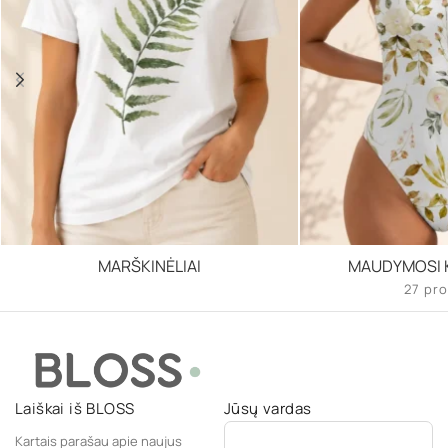
MARŠKINĖLIAI
MAUDYMOSI K
27 pro
Laiškai iš BLOSS
Jūsų vardas
Kartais parašau apie naujus