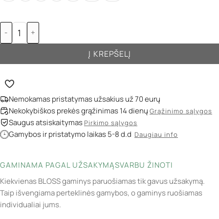
-
+
Į KREPŠELĮ
Nemokamas pristatymas užsakius už 70 eurų
Nekokybiškos prekės grąžinimas 14 dienų
Grąžinimo sąlygos
Saugus atsiskaitymas
Pirkimo sąlygos
Gamybos ir pristatymo laikas 5-8 d.d
Daugiau info
GAMINAMA PAGAL UŽSAKYMĄ
SVARBU ŽINOTI
Kiekvienas BLOSS gaminys paruošiamas tik gavus užsakymą.
Taip išvengiama perteklinės gamybos, o gaminys ruošiamas
individualiai jums.