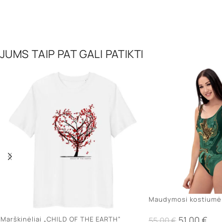
JUMS TAIP PAT GALI PATIKTI
Maudymosi kostiumėli
stilingoms
51,00
€
Marškinėliai „CHILD OF THE EARTH”
55,00
€