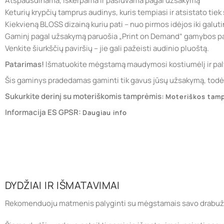
Atspausdinama, iškerpama ir pasiuvama pagal užsakymą
Keturių krypčių tamprus audinys, kuris tempiasi ir atsistato tiek s
Kiekvieną BLOSS dizainą kuriu pati – nuo pirmos idėjos iki galuti
Gaminį pagal užsakymą paruošia „Print on Demand“ gamybos pa
Venkite šiurkščių paviršių – jie gali pažeisti audinio pluoštą.
Patarimas!
Išmatuokite mėgstamą maudymosi kostiumėlį ir paly
Šis gaminys pradedamas gaminti tik gavus jūsų užsakymą, todėl j
Sukurkite derinį su moteriškomis tamprėmis:
Moteriškos tam
Informacija ES GPSR:
Daugiau info
DYDŽIAI IR IŠMATAVIMAI
Rekomenduoju matmenis palyginti su mėgstamais savo drabuži