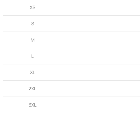
XS
S
M
L
XL
2XL
3XL