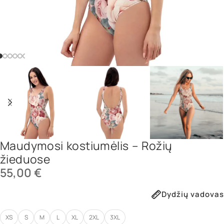
Maudymosi kostiumėlis – Rožių
žieduose
55,00
€
Dydžių vadovas
XS
S
M
L
XL
2XL
3XL