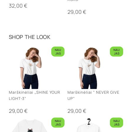
32,00
€
29,00
€
SHOP THE LOOK
NAU
NAU
JAS
JAS
Marškinėliai „SHINE YOUR
Marškinėliai ” NEVER GIVE
LIGHT-3”
UP”
29,00
€
29,00
€
NAU
NAU
JAS
JAS