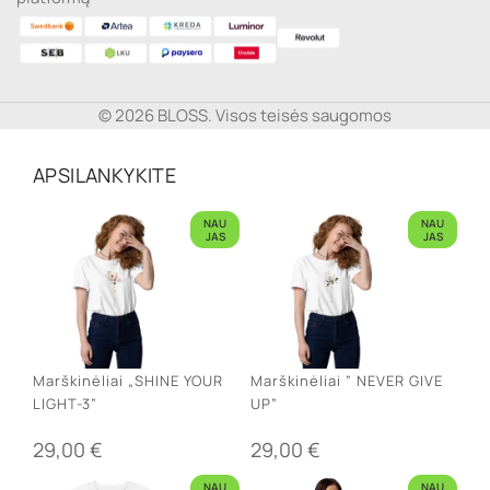
© 2026 BLOSS. Visos teisės saugomos
APSILANKYKITE
NAU
NAU
JAS
JAS
Marškinėliai „SHINE YOUR
Marškinėliai ” NEVER GIVE
LIGHT-3”
UP”
29,00
€
29,00
€
NAU
NAU