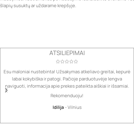
šlapių susuktų ar uždarame krepšyje.
ATSILIEPIMAI
Esu maloniai nustebinta! Užsakymas atkeliavo greitai, kepurė
labai kokybiška ir patogi. Pačioje parduotuvėje lengva
naviguoti, informacija apie prekes pateikta aiškiai ir išsamiai.
Rekomenduoju!
Idilija
Vilnius