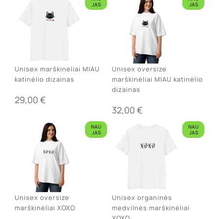
JAS
JAS
Unisex marškinėliai MIAU
Unisex oversize
katinėlio dizainas
marškinėliai MIAU katinėlio
dizainas
29,00
€
32,00
€
NAU
NAU
JAS
JAS
Unisex oversize
Unisex organinės
marškinėliai XOXO
medvilnės marškinėliai
XOXO