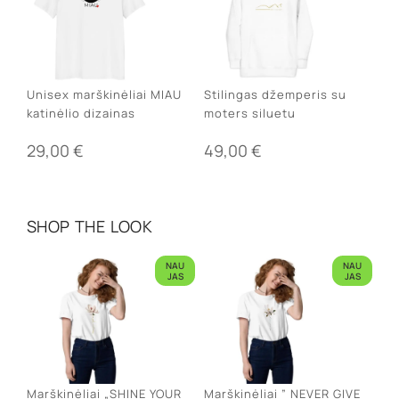
Unisex marškinėliai MIAU
Stilingas džemperis su
katinėlio dizainas
moters siluetu
29,00
€
49,00
€
SHOP THE LOOK
NAU
NAU
JAS
JAS
Marškinėliai „SHINE YOUR
Marškinėliai ” NEVER GIVE