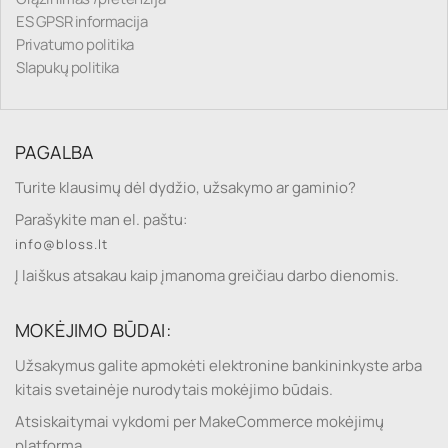
ES GPSR informacija
Privatumo politika
Slapukų politika
PAGALBA
Turite klausimų dėl dydžio, užsakymo ar gaminio?
Parašykite man el. paštu:
info@bloss.lt
Į laiškus atsakau kaip įmanoma greičiau darbo dienomis.
MOKĖJIMO BŪDAI:
Užsakymus galite apmokėti elektronine bankininkyste arba
kitais svetainėje nurodytais mokėjimo būdais.
Atsiskaitymai vykdomi per MakeCommerce mokėjimų
platformą