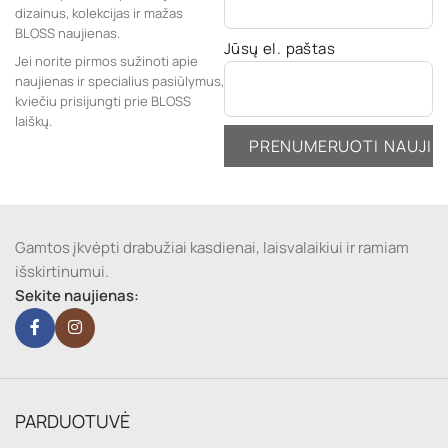
dizainus, kolekcijas ir mažas
BLOSS naujienas.
Jūsų el. paštas
Jei norite pirmos sužinoti apie
naujienas ir specialius pasiūlymus,
kviečiu prisijungti prie BLOSS
laiškų.
Gamtos įkvėpti drabužiai kasdienai, laisvalaikiui ir ramiam
išskirtinumui.
Sekite naujienas:
PARDUOTUVĖ