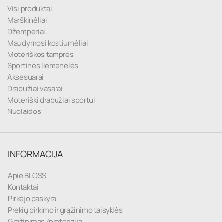
Visi produktai
Marškinėliai
Džemperiai
Maudymosi kostiumėliai
Moteriškos tamprės
Sportinės liemenėlės
Aksesuarai
Drabužiai vasarai
Moteriški drabužiai sportui
Nuolaidos
INFORMACIJA
Apie BLOSS
Kontaktai
Pirkėjo paskyra
Prekių pirkimo ir grąžinimo taisyklės
Grąžinimas /pretenzija