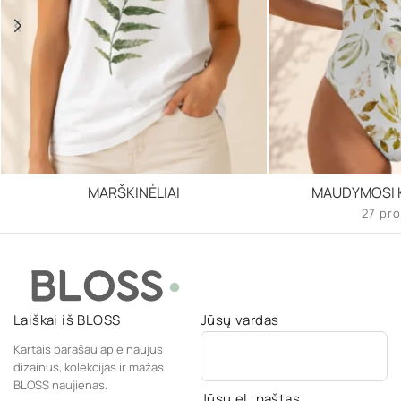
MARŠKINĖLIAI
MAUDYMOSI K
27 pro
Laiškai iš BLOSS
Jūsų vardas
Kartais parašau apie naujus
dizainus, kolekcijas ir mažas
BLOSS naujienas.
Jūsų el. paštas