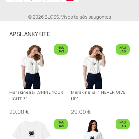
© 2026 BLOSS. Visos teisės saugomos
APSILANKYKITE
NAU
NAU
JAS
JAS
Marškinėliai „SHINE YOUR
Marškinėliai ” NEVER GIVE
LIGHT-3”
UP”
29,00
€
29,00
€
NAU
NAU
JAS
JAS