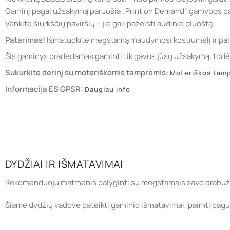
Gaminį pagal užsakymą paruošia „Print on Demand“ gamybos pa
Venkite šiurkščių paviršių – jie gali pažeisti audinio pluoštą.
Patarimas!
Išmatuokite mėgstamą maudymosi kostiumėlį ir paly
Šis gaminys pradedamas gaminti tik gavus jūsų užsakymą, todėl j
Sukurkite derinį su moteriškomis tamprėmis:
Moteriškos tam
Informacija ES GPSR:
Daugiau info
DYDŽIAI IR IŠMATAVIMAI
Rekomenduoju matmenis palyginti su mėgstamais savo drabuži
Šiame dydžių vadove pateikti gaminio išmatavimai, paimti paguld