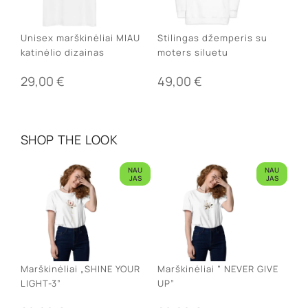
Unisex marškinėliai MIAU
Stilingas džemperis su
katinėlio dizainas
moters siluetu
29,00
€
49,00
€
SHOP THE LOOK
NAU
NAU
JAS
JAS
Marškinėliai „SHINE YOUR
Marškinėliai ” NEVER GIVE
LIGHT-3”
UP”