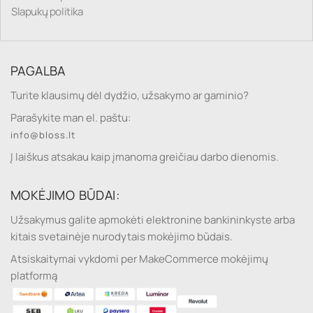
Slapukų politika
PAGALBA
Turite klausimų dėl dydžio, užsakymo ar gaminio?
Parašykite man el. paštu:
info@bloss.lt
Į laiškus atsakau kaip įmanoma greičiau darbo dienomis.
MOKĖJIMO BŪDAI:
Užsakymus galite apmokėti elektronine bankininkyste arba
kitais svetainėje nurodytais mokėjimo būdais.
Atsiskaitymai vykdomi per MakeCommerce mokėjimų
platformą