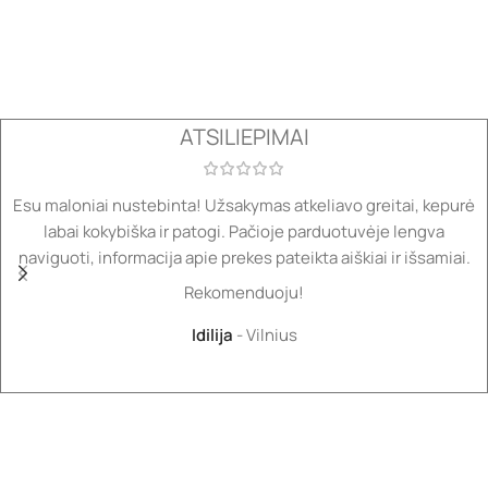
ATSILIEPIMAI
Esu maloniai nustebinta! Užsakymas atkeliavo greitai, kepurė
labai kokybiška ir patogi. Pačioje parduotuvėje lengva
naviguoti, informacija apie prekes pateikta aiškiai ir išsamiai.
Rekomenduoju!
Idilija
Vilnius