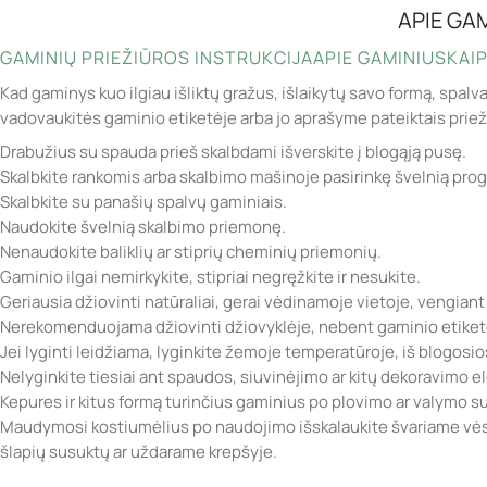
APIE GA
GAMINIŲ PRIEŽIŪROS INSTRUKCIJA
APIE GAMINIUS
KAIP
Kad gaminys kuo ilgiau išliktų gražus, išlaikytų savo formą, spalv
vadovaukitės gaminio etiketėje arba jo aprašyme pateiktais prie
Drabužius su spauda prieš skalbdami išverskite į blogąją pusę.
Skalbkite rankomis arba skalbimo mašinoje pasirinkę švelnią pro
Skalbkite su panašių spalvų gaminiais.
Naudokite švelnią skalbimo priemonę.
Nenaudokite baliklių ar stiprių cheminių priemonių.
Gaminio ilgai nemirkykite, stipriai negręžkite ir nesukite.
Geriausia džiovinti natūraliai, gerai vėdinamoje vietoje, vengiant
Nerekomenduojama džiovinti džiovyklėje, nebent gaminio etiketė
Jei lyginti leidžiama, lyginkite žemoje temperatūroje, iš blogosi
Nelyginkite tiesiai ant spaudos, siuvinėjimo ar kitų dekoravimo 
Kepures ir kitus formą turinčius gaminius po plovimo ar valymo sufo
Maudymosi kostiumėlius po naudojimo išskalaukite švariame vėsi
šlapių susuktų ar uždarame krepšyje.