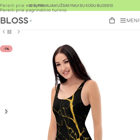
Pereiti prie naršymo
–10 % PIRMAJAM UŽSAKYMUI SU KODU BLOSS10
Pereiti prie pagrindinio turinio
MENI
Pradžia
Parduotuvė
Drabužiai vasarai
Maudymosi kostiumėliai
/
/
/
Grįžti prie
produktų
-7%