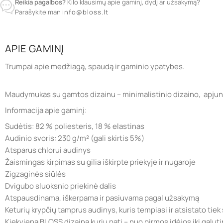
Reikia pagalbos?
Kilo klausimų apie gaminį, dydį ar užsakymą?
Parašykite man
info@bloss.lt
APIE GAMINĮ
Trumpai apie medžiagą, spaudą ir gaminio ypatybes.
Maudymukas su gamtos dizainu – minimalistinio dizaino, apjungia
Informacija apie gaminį:
Sudėtis: 82 % poliesteris, 18 % elastinas
Audinio svoris: 230 g/m² (gali skirtis 5%)
Atsparus chlorui audinys
Žaismingas kirpimas su gilia iškirpte priekyje ir nugaroje
Zigzaginės siūlės
Dvigubo sluoksnio priekinė dalis
Atspausdinama, iškerpama ir pasiuvama pagal užsakymą
Keturių krypčių tamprus audinys, kuris tempiasi ir atsistato tiek s
Kiekvieną BLOSS dizainą kuriu pati – nuo pirmos idėjos iki galuti